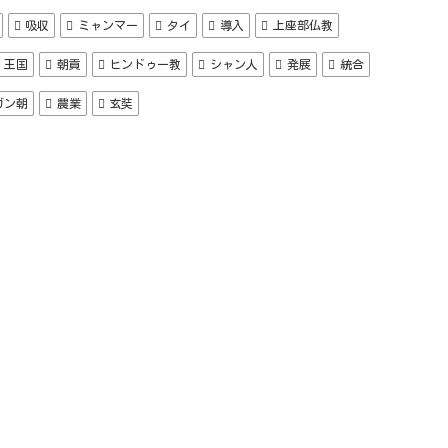
吸収
ミャンマー
タイ
導入
上座部仏教
王国
朝貢
ヒンドゥー教
シャン人
発展
統合
ガン朝
農業
玄奘