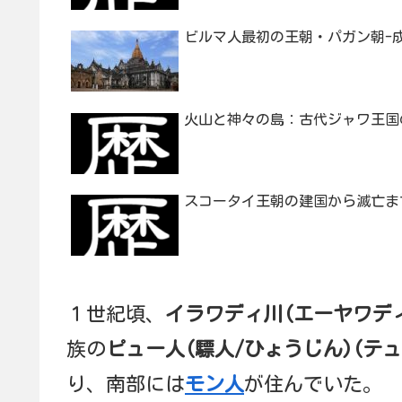
ビルマ人最初の王朝・パガン朝-
火山と神々の島：古代ジャワ王国
スコータイ王朝の建国から滅亡ま
１世紀頃、
イラワディ川(エーヤワデ
族の
ピュー人(驃人/ひょうじん)(テ
り、南部には
モン人
が住んでいた。