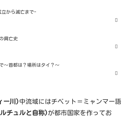
成立から滅亡まで-
の興亡史
で～首都は？場所はタイ？～
ィー川)
中流域にはチベット＝ミャンマー語
ュルチュルと自称)
が都市国家を作ってお