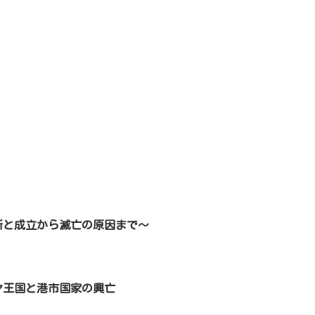
所と成立から滅亡の原因まで～
ヤ王国と港市国家の興亡