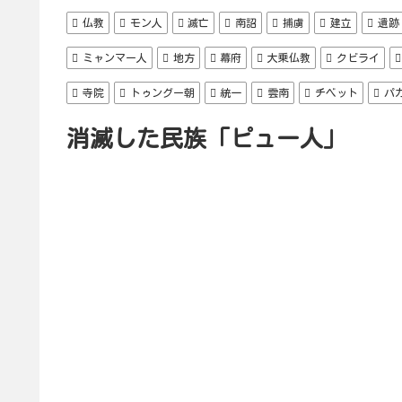
仏教
モン人
滅亡
南詔
捕虜
建立
遺跡
ミャンマー人
地方
幕府
大乗仏教
クビライ
寺院
トゥングー朝
統一
雲南
チベット
パ
消滅した民族「ピュー人」