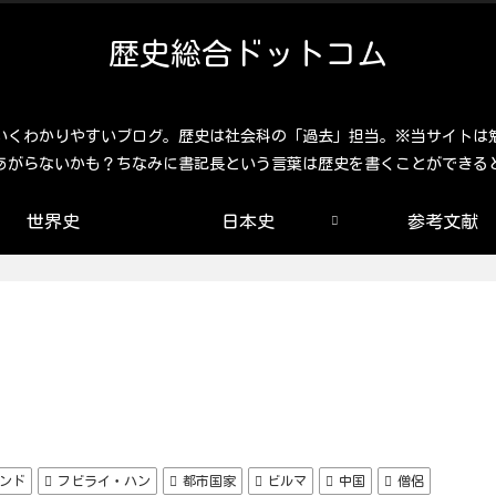
歴史総合ドットコム
いくわかりやすいブログ。歴史は社会科の「過去」担当。※当サイトは
あがらないかも？ちなみに書記長という言葉は歴史を書くことができる
世界史
日本史
参考文献
ンド
フビライ・ハン
都市国家
ビルマ
中国
僧侶