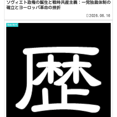
ソヴィエト政権の誕生と戦時共産主義：一党独裁体制の
確立とヨーロッパ革命の挫折
2026.06.16
弥生時代