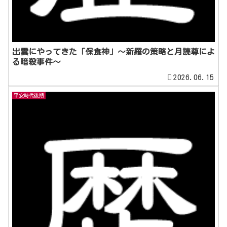
出雲にやってきた「保食神」～新羅の策略と月読尊によ
る暗殺事件～
2026.06.15
平安時代後期