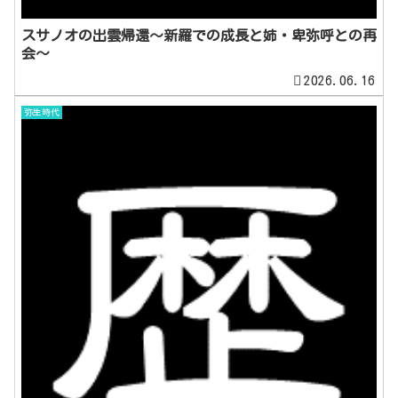
スサノオの出雲帰還～新羅での成長と姉・卑弥呼との再
会～
2026.06.16
弥生時代