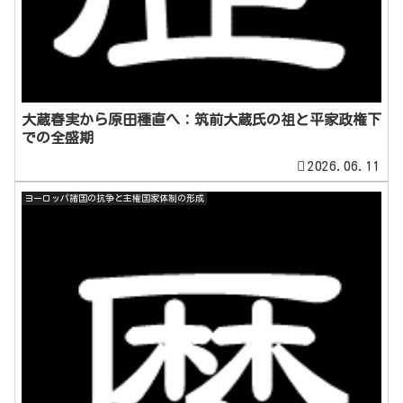
大蔵春実から原田種直へ：筑前大蔵氏の祖と平家政権下
での全盛期
2026.06.11
ヨーロッパ諸国の抗争と主権国家体制の形成