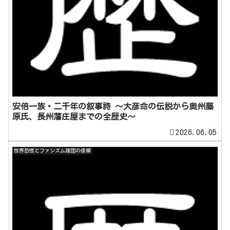
安倍一族・二千年の叙事詩 ～大彦命の伝説から奥州藤
原氏、長州藩庄屋までの全歴史～
2026.06.05
世界恐慌とファシズム諸国の侵略