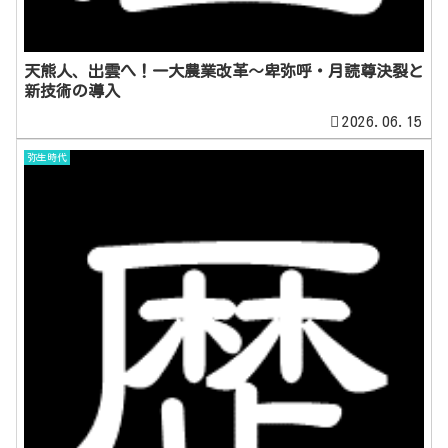
天熊人、出雲へ！一大農業改革～卑弥呼・月読尊決裂と
新技術の導入
2026.06.15
弥生時代