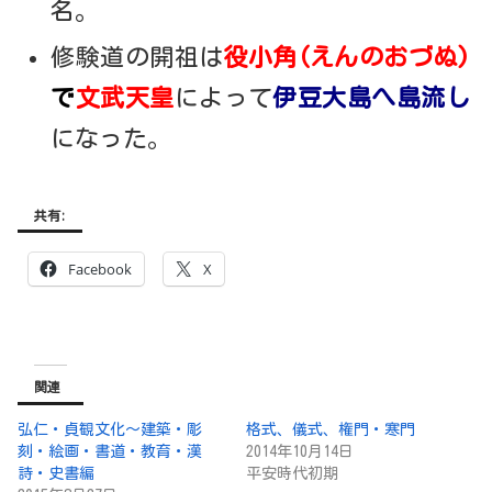
名。
修験道の開祖は
役小角(えんのおづぬ)
で
文武天皇
によって
伊豆大島へ島流し
になった。
共有:
Facebook
X
関連
弘仁・貞観文化～建築・彫
格式、儀式、権門・寒門
刻・絵画・書道・教育・漢
2014年10月14日
詩・史書編
平安時代初期