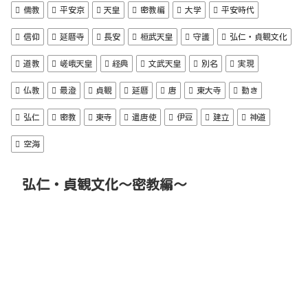
儒教
平安京
天皇
密教編
大学
平安時代
信仰
延暦寺
長安
桓武天皇
守護
弘仁・貞観文化
道教
嵯峨天皇
経典
文武天皇
別名
実現
仏教
最澄
貞観
延暦
唐
東大寺
動き
弘仁
密教
東寺
遣唐使
伊豆
建立
神道
空海
弘仁・貞観文化～密教編～