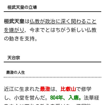
桓武天皇の立場
桓武天皇
は
仏教が政治に深く関わること
を嫌がり
、今までとはちがう新しい仏教
の動きを支持。
天台宗
最澄の人生
近江に生まれた
最澄
は、
比叡山
で修学
し、小堂を営んだ。
804年、入唐。
法華経