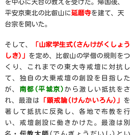
を中心に天台の教えを受けた。帰国後、
平安京東北の比叡山に
延暦寺
を建て、天
台宗を開いた。
そして、
「山家学生式(さんけがくしょう
しき)」
を定め、比叡山の学僧の規則をつ
くり、これまでの東大寺戒壇に対抗し
て、独自の大乗戒壇の創設を目指した
が、
南都(平城京)
から激しい抵抗をさ
れ、最澄は
「顕戒論(けんかいろん)」
を
著して抵抗に反発し、各地で布教を行
い、戒壇創設に働きかけた。最澄は別
名・
伝教大師
(でんぎょうだいし)とい