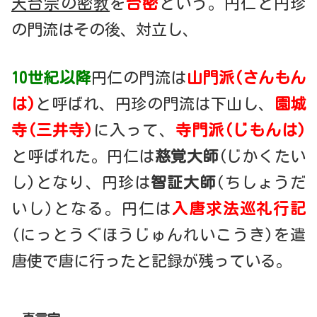
天台宗の密教
を
台密
という。円仁と円珍
の門流はその後、対立し、
10世紀以降
円仁の門流は
山門派(さんもん
は)
と呼ばれ、円珍の門流は下山し、
園城
寺(三井寺)
に入って、
寺門派(じもんは)
と呼ばれた。円仁は
慈覚大師
(じかくたい
し)となり、円珍は
智証大師
(ちしょうだ
いし)となる。円仁は
入唐求法巡礼行記
(にっとうぐほうじゅんれいこうき)を遣
唐使で唐に行ったと記録が残っている。