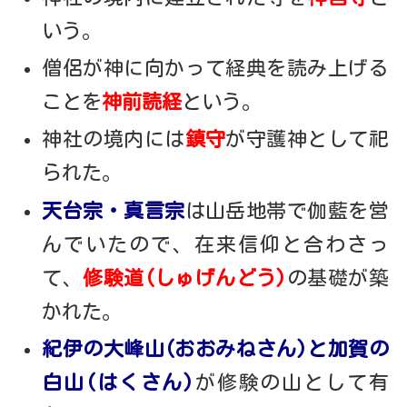
いう。
僧侶が神に向かって経典を読み上げる
ことを
神前読経
という。
神社の境内には
鎮守
が守護神として祀
られた。
天台宗・真言宗
は山岳地帯で伽藍を営
んでいたので、在来信仰と合わさっ
て、
修験道(しゅげんどう)
の基礎が築
かれた。
紀伊の大峰山(おおみねさん)と加賀の
白山(はくさん)
が修験の山として有