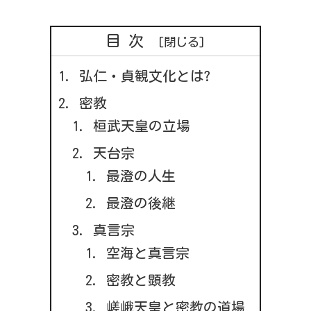
目次
弘仁・貞観文化とは?
密教
桓武天皇の立場
天台宗
最澄の人生
最澄の後継
真言宗
空海と真言宗
密教と顕教
嵯峨天皇と密教の道場