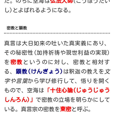
た。のちに空海は
弘法大師
(こうぼうだい
し)とよばれるようになる。
密教と顕教
真言は大日如来の吐いた真実義にあり、
その秘密性(加持祈祷や現世利益の実現)
を
密教
というのに対し、密教と相対す
る、
顕教(けんぎょう)
は釈迦の教えを
文
字や言葉
から学び修行して、悟りを開く
もので、空海は
「十住心論(じゅうじゅう
しんろん)」
で密教の立場を明らかにして
いる。真言宗の密教を
東密
と呼ぶ。