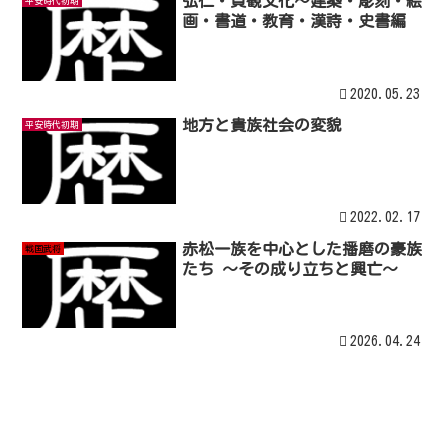
弘仁・貞観文化～建築・彫刻・絵
平安時代初期
画・書道・教育・漢詩・史書編
2020.05.23
地方と貴族社会の変貌
平安時代初期
2022.02.17
赤松一族を中心とした播磨の豪族
戦国武将
たち 〜その成り立ちと興亡〜
2026.04.24