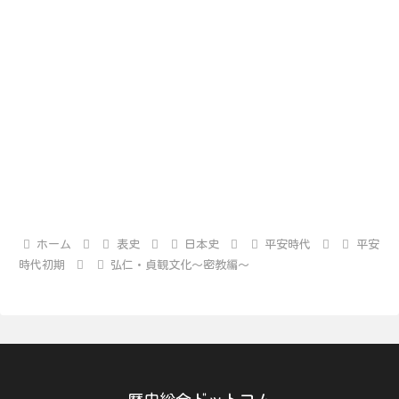
ホーム
表史
日本史
平安時代
平安
時代初期
弘仁・貞観文化～密教編～