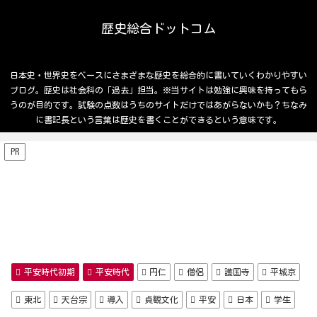
歴史総合ドットコム
日本史・世界史をベースにさまざまな歴史を総合的に書いていくわかりやすい
ブログ。歴史は社会科の「過去」担当。※当サイトは勉強に興味を持ってもら
うのが目的です。試験の点数はうちのサイトだけではあがらないかも？ちなみ
に書記長という言葉は歴史を書くことができるという意味です。
PR
平安時代初期
平安時代
円仁
僧侶
護国寺
平城京
東北
天台宗
導入
貞観文化
平安
日本
学生