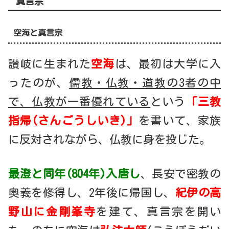
真言宗
空海と真言宗
讃岐に生まれた
空海
は、最初は大学に入
ったのが、
儒教・仏教・道教の3者の中
で、仏教が一番優れている
という
「三教
指帰(さんごうしいき)」
を書いて、家族
に反対されながら、仏教に身を投じた。
最澄と同年(804年)入唐し
、長安で密教の
奥義を修得し、2年後に帰国し、
紀伊の高
野山に金剛峯寺
を建て、真言宗を開い