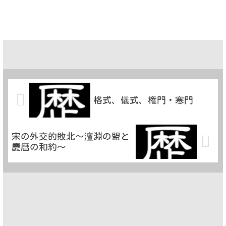
格式、儀式、権門・寒門
宋の外交的敗北～澶淵の盟と
慶暦の和約～