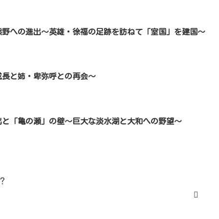
熊野への進出～英雄・徐福の足跡を訪ねて「室国」を建国～
成長と姉・卑弥呼との再会～
出と「亀の瀬」の壁～巨大な淡水湖と大和への野望～
？