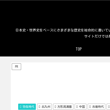
日本史・世界史をベースにさまざまな歴史を総合的に書いて
サイトだけでは
TOP
PR
弥生時代
北九州
方形周溝墓
中国
古墳時代