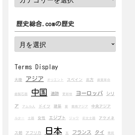
歴史総合.comの歴史
Terms Display
アジア
大陸
スペイン
北方
オリエント
産業革命
中国
ヨーロッパ
遺跡
シリ
磨製石器
更新世
ア
ドイツ
建築
中央アジア
アムル人
夏
東南アジア
エジプト
女性
アケメネ
ルター
土器
ジャワ
彩文土器
日本
フランス
タイ
ス朝
アフリカ
瓦
青銅