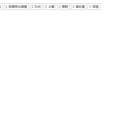
方
四隅突出墳墓
九州
土壙
朝鮮
墳丘墓
奴国