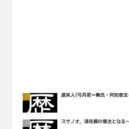
渡来人(弓月君＝秦氏・阿知使主
スサノオ、須佐郷の領主となる