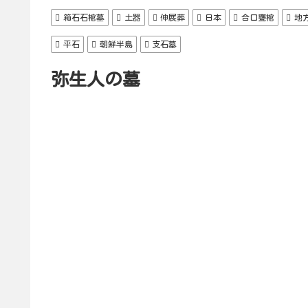
箱石石棺墓
土器
伸展葬
日本
合口甕棺
地
平石
朝鮮半島
支石墓
弥生人の墓