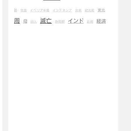
東北
器
牧畜
イベリア半島
インドネシア
北京
紀元前
周
滅亡
インド
経済
母
旧人
静岡県
彩陶