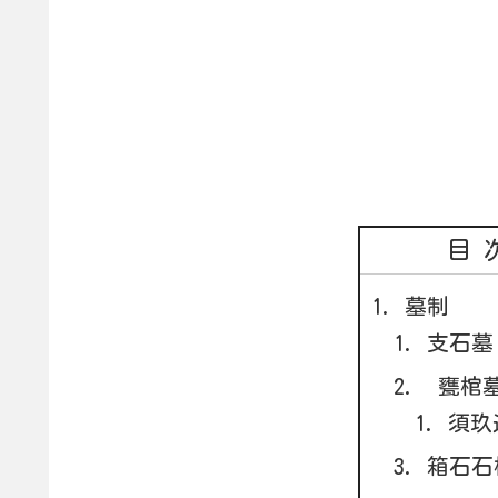
目
墓制
支石墓
甕棺墓
須玖
箱石石