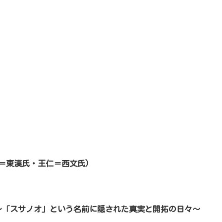
＝東漢氏・王仁＝西文氏)
～「スサノオ」という名前に隠された真実と開拓の日々～