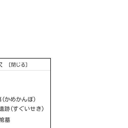
次
(かめかんぼ)
遺跡(すぐいせき)
棺墓