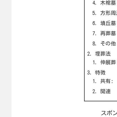
木棺墓
方形周
墳丘墓
再葬墓
その他
埋葬法
伸展葬
特徴
共有:
関連
スポ