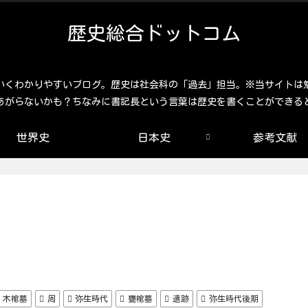
歴史総合ドットコム
いくわかりやすいブログ。歴史は社会科の「過去」担当。※当サイトは
あがらないかも？ちなみに書記長という言葉は歴史を書くことができる
世界史
日本史
参考文献
木棺墓
周
弥生時代
甕棺墓
遺跡
弥生時代後期