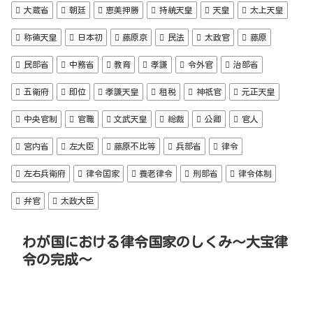
大蔵省
朝廷
恵美押勝
持統天皇
天皇
太上天皇
称徳天皇
日本初
藤原京
民法
太政官
藤原
民部省
中務省
教育
孝謙
令外官
治部省
五衛府
即位
孝謙天皇
租税
神祇官
元正天皇
中央官制
官職
文武天皇
総裁
公卿
官人
宮内省
左大臣
藤原不比等
兵部省
律令
左右兵衛府
律令国家
養老律令
刑部省
律令体制
弁官
太政大臣
わが国における律令国家のしくみ～大宝律
令の完成～