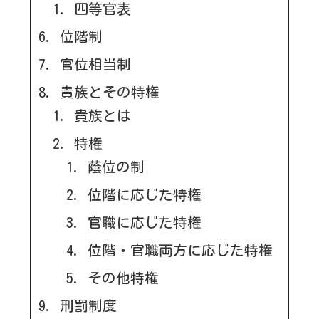
四等官表
位階制
官位相当制
貴族とその特権
貴族とは
特権
蔭位の制
位階に応じた特権
官職に応じた特権
位階・官職両方に応じた特権
その他特権
刑罰制度