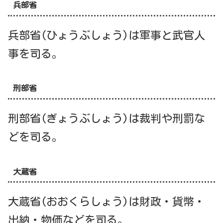
兵部省
兵部省(ひょうぶしょう)は軍事と武官人
事を司る。
刑部省
刑部省(ぎょうぶしょう)は裁判や刑罰な
どを司る。
大蔵省
大蔵省(おおくらしょう)は財政・貨幣・
出納・物価などを司る。