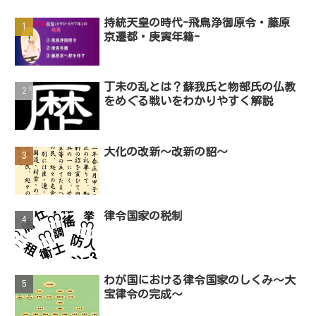
持統天皇の時代-飛鳥浄御原令・藤原
京遷都・庚寅年籍-
丁未の乱とは？蘇我氏と物部氏の仏教
をめぐる戦いをわかりやすく解説
大化の改新～改新の詔～
律令国家の税制
わが国における律令国家のしくみ～大
宝律令の完成～