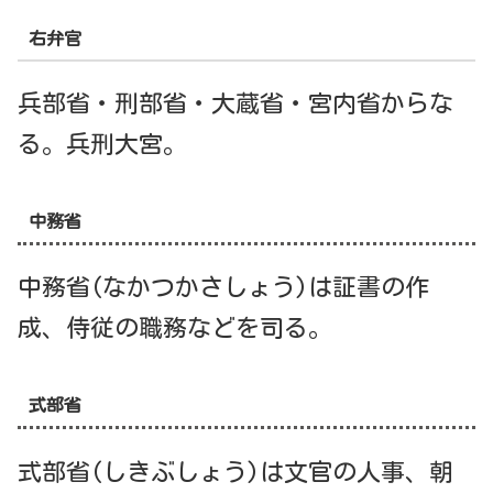
右弁官
兵部省・刑部省・大蔵省・宮内省からな
る。兵刑大宮。
中務省
中務省(なかつかさしょう)は証書の作
成、侍従の職務などを司る。
式部省
式部省(しきぶしょう)は文官の人事、朝