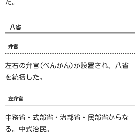
た。
八省
弁官
左右の弁官(べんかん)が設置され、八省
を統括した。
左弁官
中務省・式部省・治部省・民部省からな
る。中式治民。