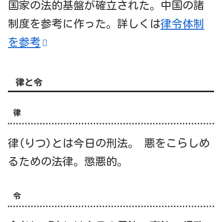
国家の法的基盤が確立された。中国の諸
制度を参考に作った。詳しくは
律令体制
を参考
律と令
律
律(りつ)とは今日の刑法。 悪をこらしめ
るための法律。懲悪的。
令