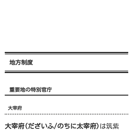
地方制度
重要地の特別官庁
大宰府
大宰府(だざいふ/のちに太宰府)
は筑紫