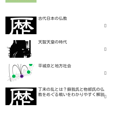
古代日本の仏教
天智天皇の時代
平城京と地方社会
丁未の乱とは？蘇我氏と物部氏の仏
教をめぐる戦いをわかりやすく解説