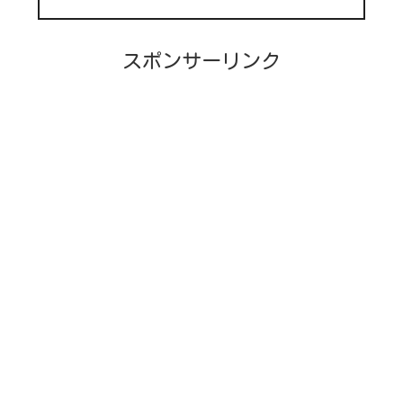
スポンサーリンク