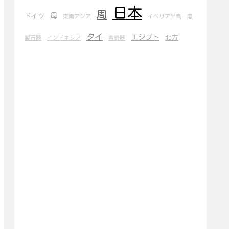
日本
周
母
ドイツ
東南アジア
イベリア半島
磨
タイ
エジプト
北方
製石器
インドネシア
青銅器