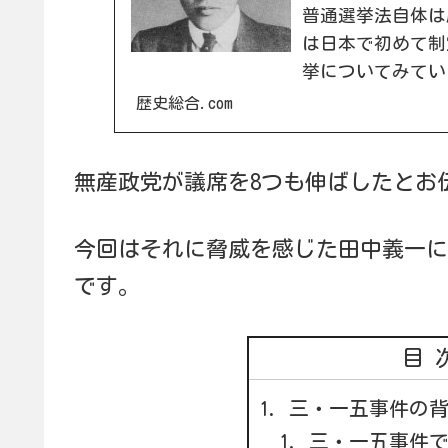
普通選挙法自体は
は日本で初めて制
挙についてみてい
民政党の内閣不信
歴史総合.com
します...
無産政党が議席を8つも伸ばしたとお
今回はそれに脅威を感じた田中義一に
です。
目
三・一五事件の
三・一五事件で