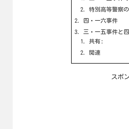
特別高等警察
四・一六事件
三・一五事件と
共有:
関連
スポ