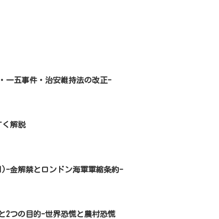
・一五事件・治安維持法の改正-
すく解説
931)-金解禁とロンドン海軍軍縮条約-
と2つの目的-世界恐慌と農村恐慌