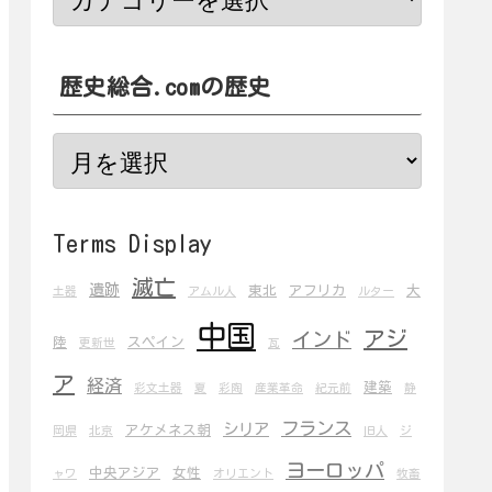
歴史総合.comの歴史
Terms Display
滅亡
遺跡
東北
アフリカ
大
土器
アムル人
ルター
中国
アジ
インド
陸
スペイン
更新世
瓦
ア
経済
建築
彩文土器
夏
彩陶
産業革命
紀元前
静
フランス
シリア
アケメネス朝
岡県
北京
旧人
ジ
ヨーロッパ
中央アジア
女性
ャワ
オリエント
牧畜