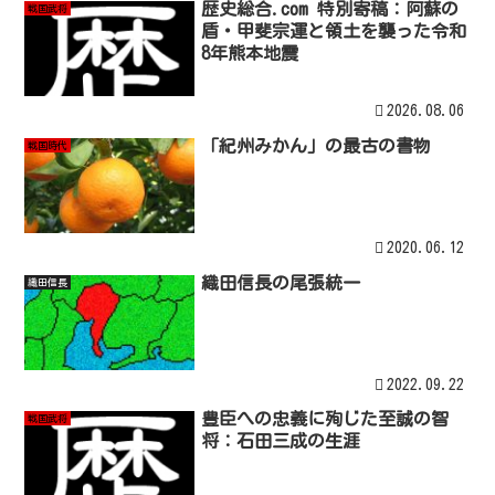
歴史総合.com 特別寄稿：阿蘇の
戦国武将
盾・甲斐宗運と領土を襲った令和
8年熊本地震
2026.08.06
「紀州みかん」の最古の書物
戦国時代
2020.06.12
織田信長の尾張統一
織田信長
2022.09.22
豊臣への忠義に殉じた至誠の智
戦国武将
将：石田三成の生涯