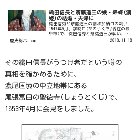
織田信長と斎藤道三の娘・帰蝶(濃
姫)の結婚・夫婦に
織田信秀と斎藤道三の講和加納口の戦い
1547年9月、加納口(かのうぐち/現在の岐
阜市)で、織田信秀と斎藤道三が戦い、斎
藤道三が勝利し、織田信秀は敗退しま
2018.11.18
歴史総合.com
す。小豆坂の戦い1548年3月、小豆坂(あ
ずきざか/現在の岡崎市)で、織田信秀と
今川家の...
その織田信長がうつけ者だという噂の
真相を確かめるために、
濃尾国境の中立地帯にある
尾張富田の聖徳寺(しょうとくじ)で、
1553年4月に会見をしました。