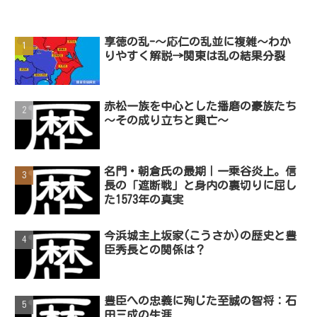
享徳の乱-～応仁の乱並に複雑～わか
りやすく解説→関東は乱の結果分裂
赤松一族を中心とした播磨の豪族たち
〜その成り立ちと興亡〜
名門・朝倉氏の最期｜一乗谷炎上。信
長の「遮断戦」と身内の裏切りに屈し
た1573年の真実
今浜城主上坂家(こうさか)の歴史と豊
臣秀長との関係は？
豊臣への忠義に殉じた至誠の智将：石
田三成の生涯