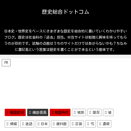
歴史総合ドットコム
日本史・世界史をベースにさまざまな歴史を総合的に書いていくわかりやすい
ブログ。歴史は社会科の「過去」担当。※当サイトは勉強に興味を持ってもら
うのが目的です。試験の点数はうちのサイトだけではあがらないかも？ちなみ
に書記長という言葉は歴史を書くことができるという意味です。
PR
戦国武将
織田信長
戦国時代
城郭
謀反
槍
帰蝶
逸話
日本
資料館
正装
弓
濃姫