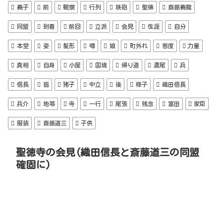
義子
前
観察
行列
鉄砲
聖徳
斎藤義龍
同盟
到着
前回
立派
会見
生涯
自分
本堂
姿
髪形
噂
娘
町外れ
態度
力量
真相
自身
小屋
国境
帰り道
濃尾
兵
信長
皆
猪子
中立
後
様子
織田信長
兵介
地帯
寺
一行
尾張
残念
富田
家臣
服装
斎藤道三
子供
聖徳寺の会見(織田信長と斎藤道三の同盟
確固に)