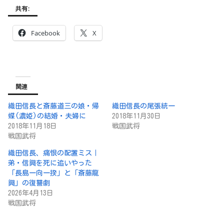
共有:
Facebook
X
関連
織田信長と斎藤道三の娘・帰
織田信長の尾張統一
蝶(濃姫)の結婚・夫婦に
2018年11月30日
2018年11月18日
戦国武将
戦国武将
織田信長、痛恨の配置ミス｜
弟・信興を死に追いやった
「長島一向一揆」と「斎藤龍
興」の復讐劇
2026年4月13日
戦国武将