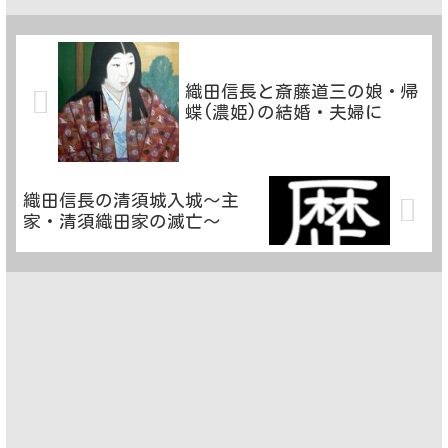
織田信長と斎藤道三の娘・帰
蝶(濃姫)の結婚・夫婦に
織田信長の清須城入城～主
家・清須織田家の滅亡～