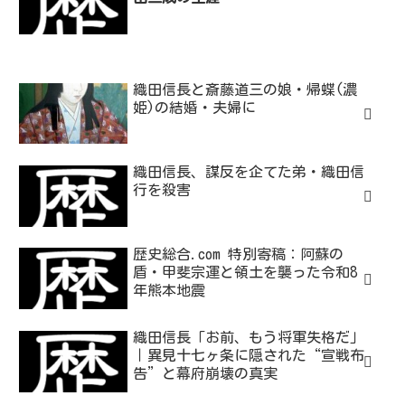
織田信長と斎藤道三の娘・帰蝶(濃
姫)の結婚・夫婦に
織田信長、謀反を企てた弟・織田信
行を殺害
歴史総合.com 特別寄稿：阿蘇の
盾・甲斐宗運と領土を襲った令和8
年熊本地震
織田信長「お前、もう将軍失格だ」
｜異見十七ヶ条に隠された“宣戦布
告”と幕府崩壊の真実