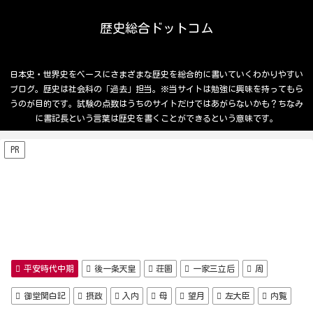
歴史総合ドットコム
日本史・世界史をベースにさまざまな歴史を総合的に書いていくわかりやすい
ブログ。歴史は社会科の「過去」担当。※当サイトは勉強に興味を持ってもら
うのが目的です。試験の点数はうちのサイトだけではあがらないかも？ちなみ
に書記長という言葉は歴史を書くことができるという意味です。
PR
平安時代中期
後一条天皇
荘園
一家三立后
周
御堂関白記
摂政
入内
母
望月
左大臣
内覧