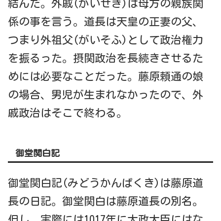
結んだ。外戚(がいせき)は母方の親族関
係の事を言う。道長は天皇の正妻の父、
つまり外祖父(がいそふ)として政治権力
を振るった。摂関政治を長続きさせるた
めには必要なことだった。藤原頼通の娘
の場合、男児が生まれなかったので、外
戚政治はそこで終わる。
御堂関白記
御堂関白記(みどうかんぱくき)は藤原道
長の日記。御堂関白は藤原道長の別名。
但し、実際には1017年に太政大臣にはな