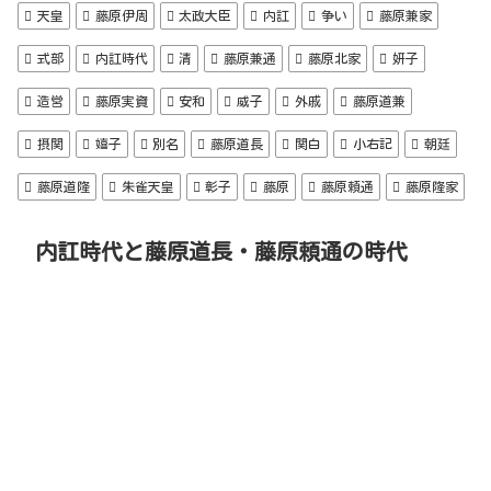
天皇
藤原伊周
太政大臣
内訌
争い
藤原兼家
式部
内訌時代
清
藤原兼通
藤原北家
妍子
造営
藤原実資
安和
威子
外戚
藤原道兼
摂関
嬉子
別名
藤原道長
関白
小右記
朝廷
藤原道隆
朱雀天皇
彰子
藤原
藤原頼通
藤原隆家
内訌時代と藤原道長・藤原頼通の時代