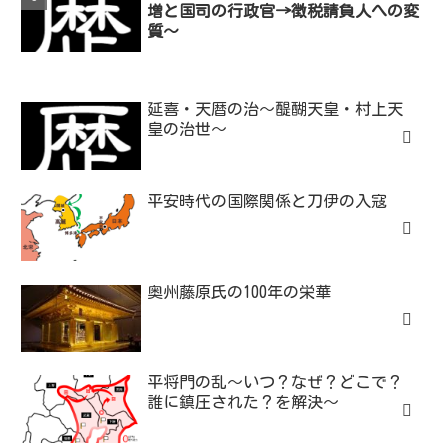
増と国司の行政官→徴税請負人への変
質～
延喜・天暦の治～醍醐天皇・村上天
皇の治世～
平安時代の国際関係と刀伊の入寇
奥州藤原氏の100年の栄華
平将門の乱～いつ？なぜ？どこで？
誰に鎮圧された？を解決～