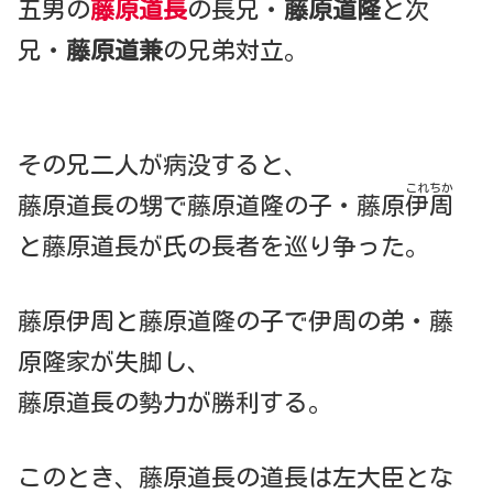
五男の
藤原道長
の長兄・
藤原道隆
と次
兄・
藤原道兼
の兄弟対立。
その兄二人が病没すると、
これちか
藤原道長の甥で藤原道隆の子・藤原
伊周
と藤原道長が氏の長者を巡り争った。
藤原伊周と藤原道隆の子で伊周の弟・藤
原隆家が失脚し、
藤原道長の勢力が勝利する。
このとき、藤原道長の道長は左大臣とな