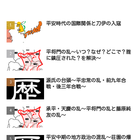
平安時代の国際関係と刀伊の入寇
平将門の乱～いつ？なぜ？どこで？誰
に鎮圧された？を解決～
源氏の台頭～平忠常の乱・前九年合
戦・後三年合戦～
承平・天慶の乱〜平将門の乱と藤原純
友の乱〜
平安中期の地方政治の混乱～荘園の爆