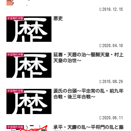
2019.12.15
悪吏
平安時代中期
2020.04.10
延喜・天暦の治～醍醐天皇・村上
平安時代中期
天皇の治世～
2015.08.29
源氏の台頭～平忠常の乱・前九年
平安時代中期
合戦・後三年合戦～
2020.06.11
承平・天慶の乱〜平将門の乱と藤
平安時代中期