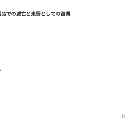
短命での滅亡と東晋としての復興
～