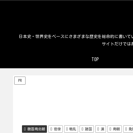
日本史・世界史をベースにさまざまな歴史を総合的に書いて
サイトだけでは
TOP
PR
魏晋南北朝
官僚
戦乱
建国
漢
南朝
発