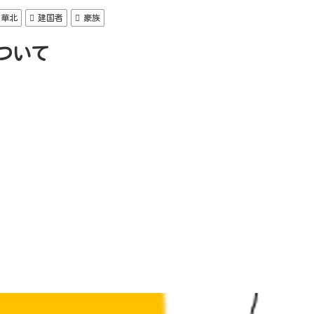
華北
建国者
豪族
ついて