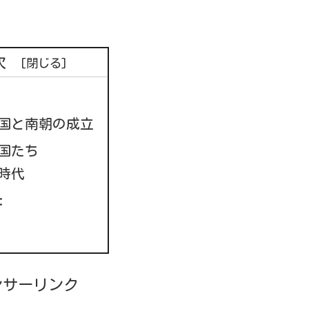
次
国と南朝の成立
国たち
時代
:
ンサーリンク