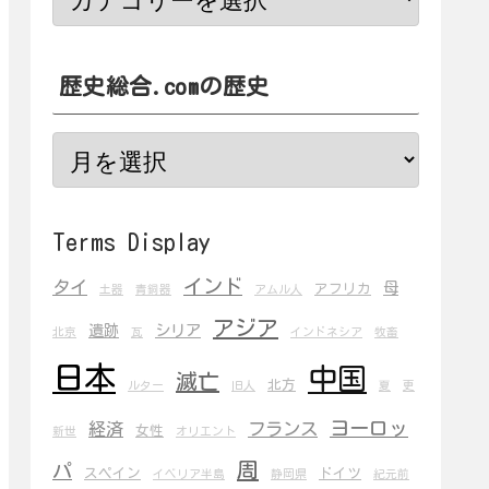
歴史総合.comの歴史
Terms Display
インド
タイ
母
アフリカ
土器
青銅器
アムル人
アジア
遺跡
シリア
北京
瓦
インドネシア
牧畜
日本
中国
滅亡
北方
ルター
旧人
夏
更
ヨーロッ
経済
フランス
女性
新世
オリエント
周
パ
スペイン
ドイツ
イベリア半島
静岡県
紀元前