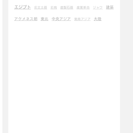
エジプト
建築
彩文土器
彩陶
磨製石器
産業革命
ジャワ
アケメネス朝
東北
中央アジア
大陸
東南アジア