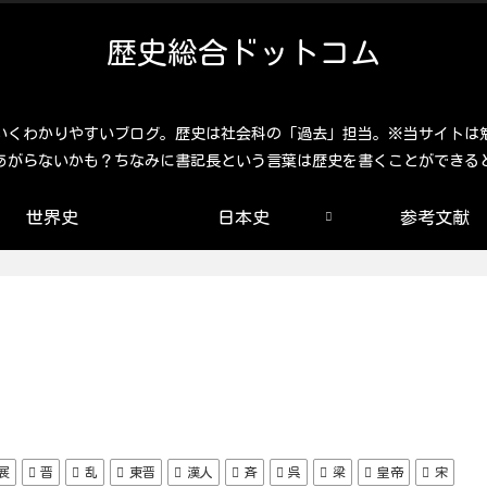
歴史総合ドットコム
いくわかりやすいブログ。歴史は社会科の「過去」担当。※当サイトは
あがらないかも？ちなみに書記長という言葉は歴史を書くことができる
世界史
日本史
参考文献
展
晋
乱
東晋
漢人
斉
呉
梁
皇帝
宋