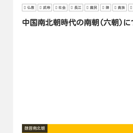
仏教
武帝
社会
長江
農民
陳
貴族
中国南北朝時代の南朝(六朝)に
魏晋南北朝