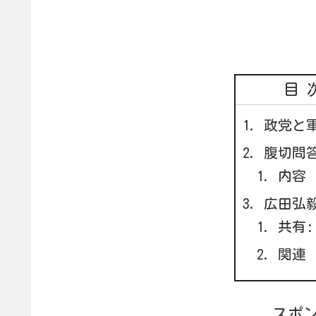
目
政党と
腹切問
内容
広田弘
共有:
関連
スポ