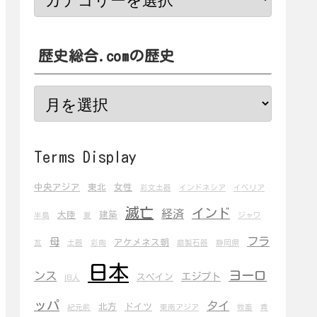
歴史総合.comの歴史
Terms Display
中央アジア
東北
女性
彩文土器
インドネシア
イベリア
滅亡
インド
経済
大陸
建築
半島
夏
ジャワ
フラ
母
アケメネス朝
瓦
土器
彩陶
磨製石器
静岡県
日本
ヨーロ
ンス
エジプト
スペイン
旧人
ッパ
タイ
北方
ドイツ
紀元前
東南アジア
牧畜
青