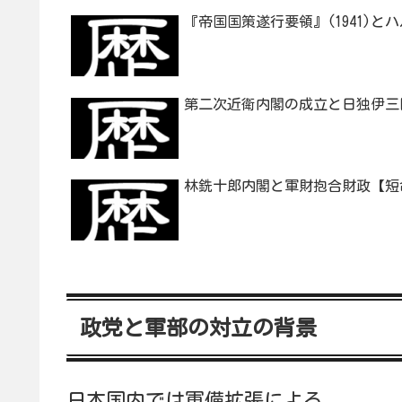
『帝国国策遂行要領』(1941)と
第二次近衛内閣の成立と日独伊三
林銑十郎内閣と軍財抱合財政【短
政党と軍部の対立の背景
日本国内では軍備拡張による