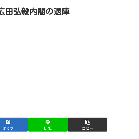
広田弘毅内閣の退陣
はてブ
LINE
コピー