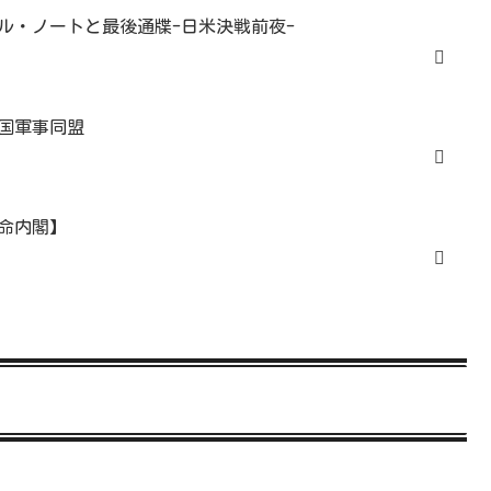
ハル・ノートと最後通牒-日米決戦前夜-
国軍事同盟
命内閣】