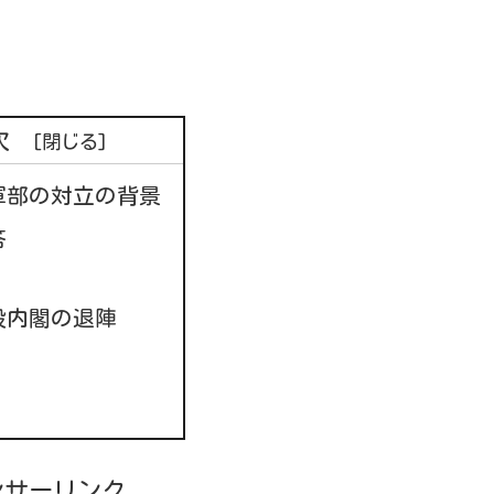
次
軍部の対立の背景
答
毅内閣の退陣
ンサーリンク