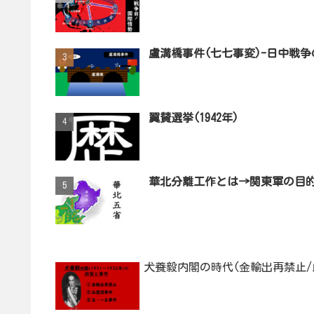
盧溝橋事件(七七事変)-日中戦争
翼賛選挙(1942年)
華北分離工作とは→関東軍の目
犬養毅内閣の時代(金輸出再禁止/