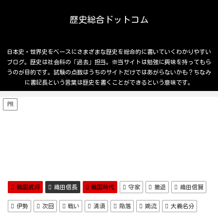
歴史総合ドットコム
日本史・世界史をベースにさまざまな歴史を総合的に書いていくわかりやすい
ブログ。歴史は社会科の「過去」担当。※当サイトは勉強に興味を持ってもら
うのが目的です。試験の点数はうちのサイトだけではあがらないかも？ちなみ
に書記長という言葉は歴史を書くことができるという意味です。
PR
戦国武将
織田信長
戦国時代
守家
撤退
織田信賢
伊勢
次回
戦い
清須
陥落
嫡流
大義名分