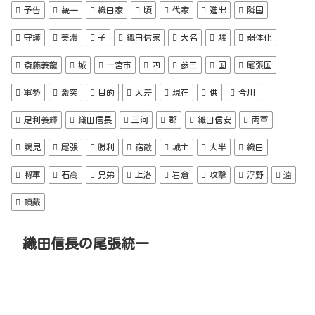
予告
統一
織田家
頃
代家
進出
隣国
守護
美濃
子
織田信家
大名
駿
弱体化
斎藤義龍
城
一宮市
四
参三
国
尾張国
軍勢
激突
目的
大差
現在
供
今川
足利義輝
織田信長
三河
郡
織田信安
両軍
謁見
尾張
勝利
宿敵
城主
大半
織田
将軍
石高
兄弟
上洛
岩倉
攻撃
浮野
遠
頂戴
織田信長の尾張統一