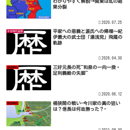
わかりやすく解説→関東は乱の結
果分裂
2020.07.25
平家への恩義と源氏への帰順〜紀
平安時代後期
伊最大の武士団「湯浅党」飛躍の
軌跡
2026.04.30
三好元長の死~和泉の一向一揆・
戦国時代
足利義維の失脚~
2020.06.12
桶狭間の戦い-今川家の真の狙い
戦国時代
は？信長は何故勝った？-
2021.08.30