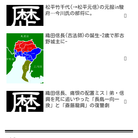
松平竹千代(→松平元信)の元服in駿
府…今川氏の部将に。
織田信長(吉法師)の誕生-2歳で那古
野城主に-
織田信長、痛恨の配置ミス｜弟・信
興を死に追いやった「長島一向一
揆」と「斎藤龍興」の復讐劇