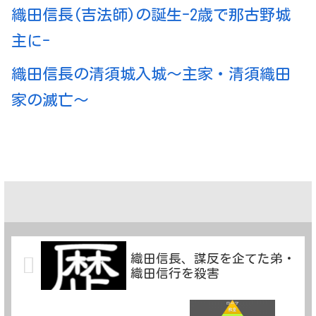
織田信長(吉法師)の誕生-2歳で那古野城
主に-
織田信長の清須城入城～主家・清須織田
家の滅亡～
織田信長、謀反を企てた弟・
織田信行を殺害