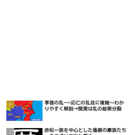
享徳の乱-～応仁の乱並に複雑～わか
りやすく解説→関東は乱の結果分裂
赤松一族を中心とした播磨の豪族たち