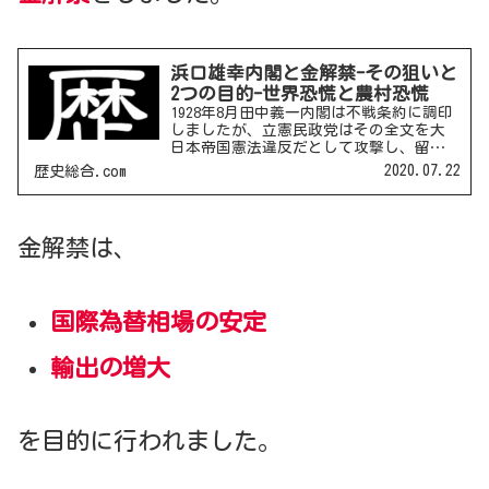
浜口雄幸内閣と金解禁-その狙いと
2つの目的-世界恐慌と農村恐慌
1928年8月田中義一内閣は不戦条約に調印
しましたが、立憲民政党はその全文を大
日本帝国憲法違反だとして攻撃し、留保
宣言をつけてようやく批准されるという
2020.07.22
歴史総合.com
失態も犯しました。1929年7月に田中内閣
は総辞職し、代わって立憲民政党の浜口
雄幸内閣が成...
金解禁は、
国際為替相場の安定
輸出の増大
を目的に行われました。