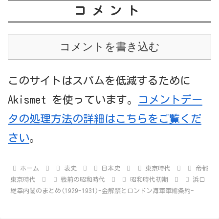
コメント
コメントを書き込む
このサイトはスパムを低減するために
Akismet を使っています。
コメントデー
タの処理方法の詳細はこちらをご覧くだ
さい
。
ホーム
表史
日本史
東京時代
帝都
東京時代
戦前の昭和時代
昭和時代初期
浜口
雄幸内閣のまとめ(1929-1931)-金解禁とロンドン海軍軍縮条約-