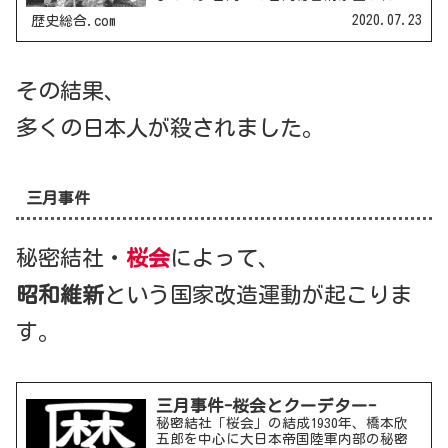
いました。日本の台湾統治とその困難性
2020.07.23
歴史総合.com
台湾はオランダにもかつて支配下に置か
れていましたが、反抗的な民族の統治が
難しく、あまり時が経過しな...
その結果、
多くの日本人が殺されました。
三月事件
秘密結社・
桜会
によって、
昭和維新
という国家改造運動が起こりま
す。
三月事件-桜会とクーデター-
秘密結社「桜会」の結成1930年、橋本欣
五郎を中心に大日本帝国陸軍内部の秘密