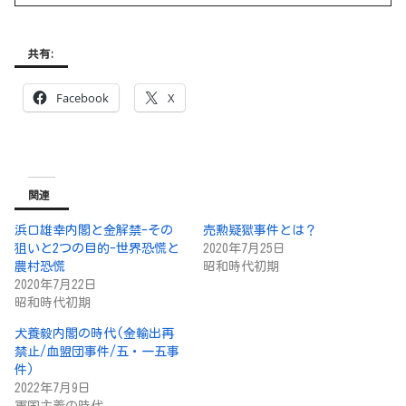
ンにいたずらした説まで色々あります。
真相はその場にいた人...
共有:
Facebook
X
関連
浜口雄幸内閣と金解禁-その
売勲疑獄事件とは？
狙いと2つの目的-世界恐慌と
2020年7月25日
農村恐慌
昭和時代初期
2020年7月22日
昭和時代初期
犬養毅内閣の時代(金輸出再
禁止/血盟団事件/五・一五事
件)
2022年7月9日
軍国主義の時代