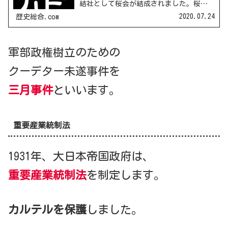
結社として桜会が結成されました。桜会
は「昭和維新」をスローガンに国家改造
2020.07.24
歴史総合.com
運動を進めていきました。三月事件の勃
発1931年には三月事件が発生します。青
年将校や桜会を中...
軍部政権樹立のための
クーデター未遂事件を
三月事件
といいます。
重要産業統制法
1931年、大日本帝国政府は、
重要産業統制法
を制定します。
カルテルを保護
しました。