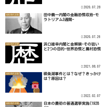
2020.07.28
田中義一内閣の金融恐慌収拾-モ
昭和時代初期
ラトリアム3週間-
2020.07.26
浜口雄幸内閣と金解禁-その狙い
昭和時代初期
と2つの目的-世界恐慌と農村恐慌
2021.08.07
柳条湖事件とは？なぜ？きっかけ
昭和時代初期
は？原因は？
2022.02.07
日本の最初の普通選挙実施(1928
昭和時代初期