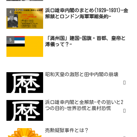
浜口雄幸内閣のまとめ(1929-1931)-金
解禁とロンドン海軍軍縮条約-
「満州国」建国-国旗・首都、皇帝と
溥儀って？-
昭和天皇の激怒と田中内閣の崩壊
浜口雄幸内閣と金解禁-その狙いと2
つの目的-世界恐慌と農村恐慌
売勲疑獄事件とは？