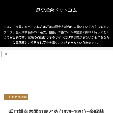
歴史総合ドットコム
日本史・世界史をベースにさまざまな歴史を総合的に書いていくわかりやすい
ブログ。歴史は社会科の「過去」担当。※当サイトは勉強に興味を持ってもら
うのが目的です。試験の点数はうちのサイトだけではあがらないかも？ちなみ
に書記長という言葉は歴史を書くことができるという意味です。
PR
昭和時代初期
浜口雄幸内閣のまとめ(1929-1931)-金解禁