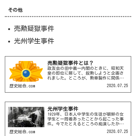
その他
売勲疑獄事件
光州学生事件
売勲疑獄事件とは？
政友会の田中義一内閣のときに、昭和天
皇の即位に際して、叙勲しようと企画さ
れました。ところが、勲章製作に関係し
た貴金属商人と便宜を受けた人々との間
2020.07.25
歴史総合.com
での贈収賄事件が明るみに出ました。こ
れを後の浜口雄幸内閣は批判して民政党
の有利に運ぼうとしたわけ...
光州学生事件
1929年、日本人中学生の生徒が朝鮮の女
学生と一悶着あったことから起こった事
件。今でたとえるところの痴漢したか？
あるいは冤罪か？のようなものです。ち
2020.07.25
歴史総合.com
ょっとぶつかっただけという説からリボ