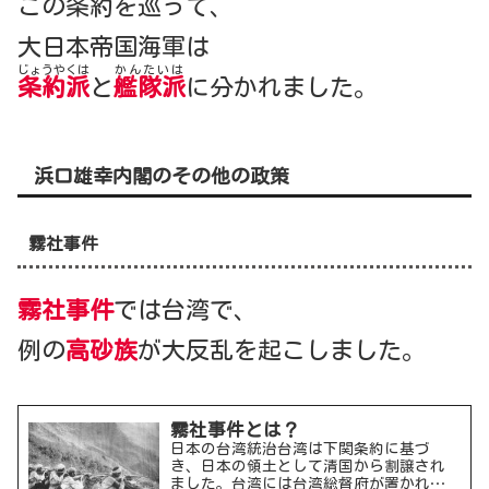
この条約を巡って、
大日本帝国海軍は
じょうやくは
かんたいは
条約派
と
艦隊派
に分かれました。
浜口雄幸内閣のその他の政策
霧社事件
霧社事件
では台湾で、
例の
高砂族
が大反乱を起こしました。
霧社事件とは？
日本の台湾統治台湾は下関条約に基づ
き、日本の領土として清国から割譲され
ました。台湾には台湾総督府が置かれて