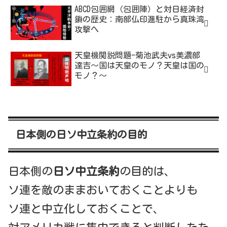
ABCD包囲網（包囲陣）と対日経済封
鎖の歴史：南部仏印進駐から真珠湾
攻撃へ
天皇機関説問題-菊池武夫vs美濃部
達吉～国は天皇のモノ？天皇は国の
モノ？～
日本側の日ソ中立条約の目的
日本側の
日ソ中立条約
の目的は、
ソ連を敵のままおいておくことよりも
ソ連と中立化しておくことで、