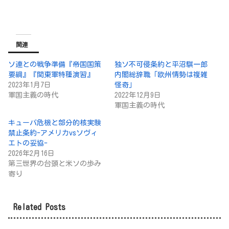
関連
ソ連との戦争準備『帝国国策
独ソ不可侵条約と平沼騏一郎
要綱』『関東軍特種演習』
内閣総辞職「欧州情勢は複雑
2023年1月7日
怪奇」
軍国主義の時代
2022年12月9日
軍国主義の時代
キューバ危機と部分的核実験
禁止条約-アメリカvsソヴィ
エトの妥協-
2026年2月16日
第三世界の台頭と米ソの歩み
寄り
Related Posts