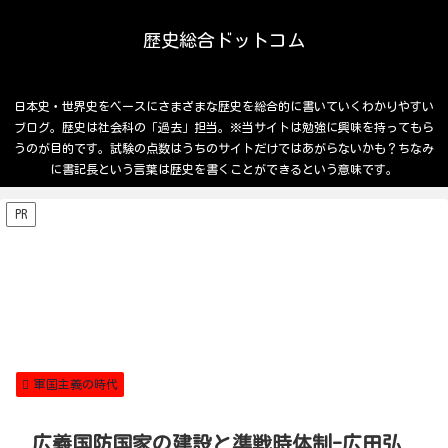
歴史総合ドットコム
日本史・世界史をベースにさまざまな歴史を総合的に書いていくわかりやすい
ブログ。歴史は社会科の「過去」担当。※当サイトは勉強に興味を持ってもら
うのが目的です。試験の点数はうちのサイトだけではあがらないかも？ちなみ
に書記長という言葉は歴史を書くことができるという意味です。
PR
軍国主義の時代
広義国防国家の建設と準戦時体制-広田弘