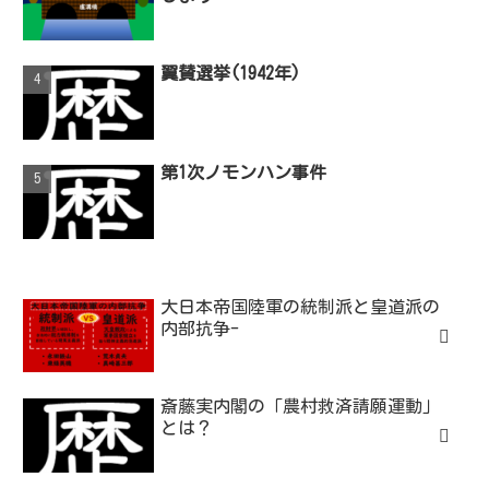
翼賛選挙(1942年)
第1次ノモンハン事件
大日本帝国陸軍の統制派と皇道派の
内部抗争-
斎藤実内閣の「農村救済請願運動」
とは？