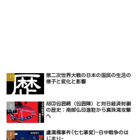
第二次世界大戦の日本の国民の生活の
様子と変化と影響
ABCD包囲網（包囲陣）と対日経済封鎖
の歴史：南部仏印進駐から真珠湾攻撃
へ
盧溝橋事件(七七事変)-日中戦争のは
じまり-