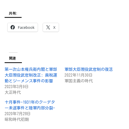
共有:
Facebook
X
関連
第一次山本権兵衛内閣と軍部
軍部大臣現役武官制の復活
大臣現役武官制改正: 廃税運
2022年11月30日
動とジーメンス事件の影響
軍国主義の時代
2023年3月9日
大正時代
十月事件-1931年のクーデタ
ー未遂事件と陸軍内部分裂-
2020年7月28日
昭和時代初期