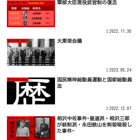
軍部大臣現役武官制の復活
軍国主義の時代
2022.11.30
大東亜会議
軍国主義の時代
2023.05.24
国民精神総動員運動と国家総動員
軍国主義の時代
法
2022.12.07
相沢中佐事件-皇道派・相沢三郎
軍国主義の時代
が統制派・永田鉄山を刺殺暗殺し
た事件-