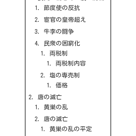
節度使の反抗
宦官の皇帝超え
牛李の闘争
民衆の困窮化
両税制
両税制内容
塩の専売制
価格
唐の滅亡
黄巣の乱
唐の滅亡
黄巣の乱の平定