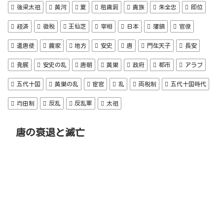
後梁太祖
黄河
夏
租庸調
貴族
朱全忠
即位
経済
徴税
王仙芝
宰相
日本
藩鎮
官僚
遣唐使
農家
地方
安史
唐
門生天子
長安
発展
安史の乱
唐朝
黄巣
政府
都市
アラブ
五代十国
黄巣の乱
宦官
乱
両税制
五代十国時代
均田制
反乱
反乱軍
太祖
唐の衰退と滅亡