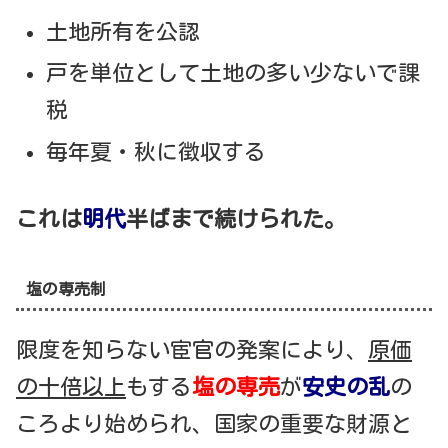
土地所有を公認
戸を単位として土地の多い少ないで課
税
毎年夏・秋に徴収する
これは
明代
半ばまで続けられた。
塩の専売制
限度を知らない宦官の発案により、
原価
の十倍以上
もする
塩
の専売
が
安史の乱
の
ころより始められ、国家の重要な財源と