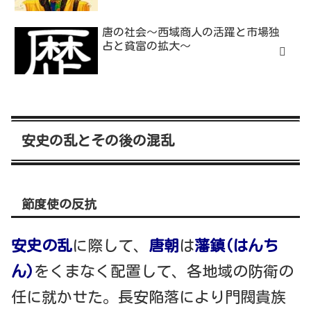
唐の社会～西域商人の活躍と市場独
占と貧富の拡大～
安史の乱とその後の混乱
節度使の反抗
安史の乱
に際して、
唐朝
は
藩鎮(はんち
ん)
をくまなく配置して、各地域の防衛の
任に就かせた。長安陥落により門閥貴族