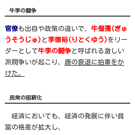
牛李の闘争
官
僚
も出自や政策の違いで、
牛僧孺(ぎゅ
うそうじゅ)
と
李徳裕(りとくゆう)
をリー
ダーとして
牛李の闘争
と呼ばれる激しい
派閥争いが起こり、
唐の衰退に拍車をか
けた。
民衆の困窮化
経済においても、経済の発展に伴い貧
富の格差が拡大し、