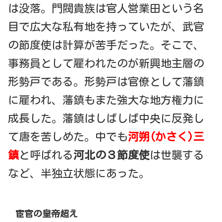
は没落。門閥貴族は官人営業田という名
目で広大な私有地を持っていたが、武官
の節度使は計算が苦手だった。そこで、
事務員として雇われたのが新興地主層の
形勢戸である。形勢戸は官僚として藩鎮
に雇われ、藩鎮もまた強大な地方権力に
成長した。藩鎮はしばしば中央に反発し
て唐を苦しめた。中でも
河朔(かさく)三
鎮
と呼ばれる
河北の３節度使
は世襲する
など、半独立状態にあった。
宦官の皇帝超え