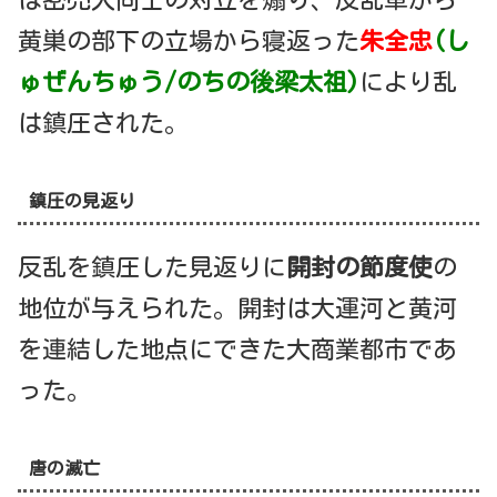
は密売人同士の対立を煽り、反乱軍から
黄巣の部下の立場から寝返った
朱全忠
(し
ゅぜんちゅう/のちの後梁太祖)
により乱
は鎮圧された。
鎮圧の見返り
反乱を鎮圧した見返りに
開封の節度使
の
地位が与えられた。開封は大運河と黄河
を連結した地点にできた大商業都市であ
った。
唐の滅亡