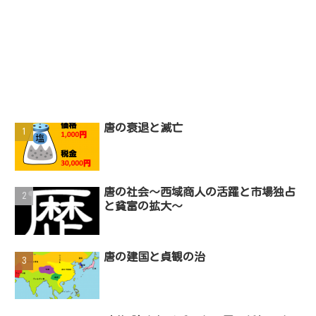
唐の衰退と滅亡
唐の社会～西域商人の活躍と市場独占
と貧富の拡大～
唐の建国と貞観の治