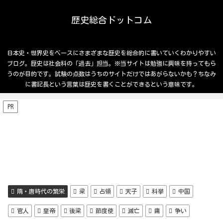
歴史総合ドットコム
日本史・世界史をベースにさまざまな歴史を総合的に書いていくわかりやすい
ブログ。歴史は社会科の「過去」担当。※当サイトは勉強に興味を持ってもら
うのが目的です。試験の点数はうちのサイトだけではあがらないかも？ちなみ
に書記長という言葉は歴史を書くことができるという意味です。
PR
隋・唐時代の繁栄
梁
占領
天子
科挙
中国
官人
皇帝
後梁
節度使
滅亡
庸
争い