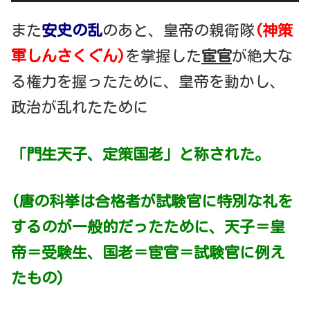
また
安史の乱
のあと、皇帝の親衛隊
(神策
軍しんさくぐん)
を掌握した
宦官
が絶大な
る権力を握ったために、皇帝を動かし、
政治が乱れたために
「門生天子、定策国老」と称された。
(唐の科挙は合格者が試験官に特別な礼を
するのが一般的だったために、
天子＝皇
帝＝受験生、国老＝宦官＝試験官に例え
たもの)