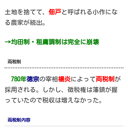
土地を捨てて、
佃戸
と呼ばれる小作にな
る農家が続出。
→均田制・租庸調制は完全に崩壊
両税制
780年
徳宗
の宰相
楊炎
によって
両税制
が
採用される。しかし、徴税権は藩鎮が握
っていたので税収は増えなかった。
両税制内容