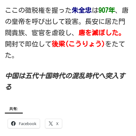
ここの徴税権を握った
朱全忠
は
907年
、唐
の皇帝を呼び出して殺害。長安に居た門
閥貴族、宦官を虐殺し、
唐を滅ぼした。
開封で即位して
後梁(こうりょう)
をたて
た。
中国は五代十国時代の混乱時代へ突入す
る
共有:
Facebook
X