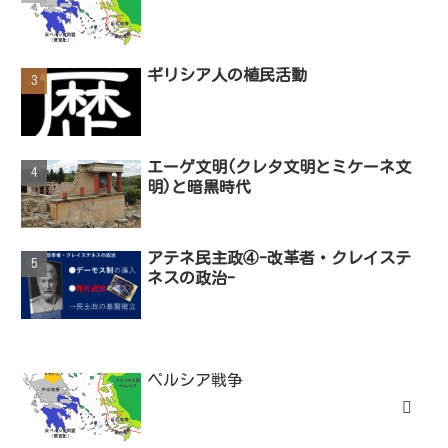
ギリシア人の植民活動
エーゲ文明(クレタ文明とミケーネ文
明)と暗黒時代
アテネ民主政④-改革者・クレイステ
ネスの政治-
ペルシア戦争