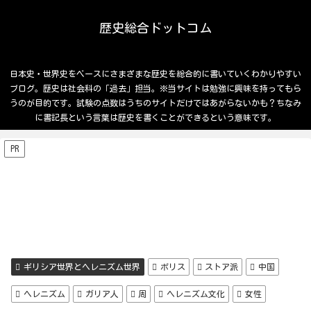
歴史総合ドットコム
日本史・世界史をベースにさまざまな歴史を総合的に書いていくわかりやすい
ブログ。歴史は社会科の「過去」担当。※当サイトは勉強に興味を持ってもら
うのが目的です。試験の点数はうちのサイトだけではあがらないかも？ちなみ
に書記長という言葉は歴史を書くことができるという意味です。
PR
ギリシア世界とヘレニズム世界
ポリス
ストア派
中国
ヘレニズム
ガリア人
周
ヘレニズム文化
女性