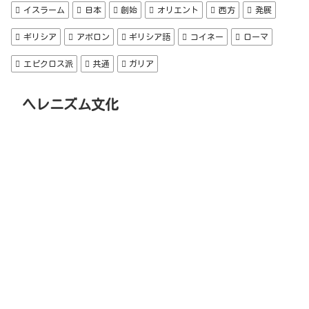
イスラーム
日本
創始
オリエント
西方
発展
ギリシア
アポロン
ギリシア語
コイネー
ローマ
エピクロス派
共通
ガリア
ヘレニズム文化