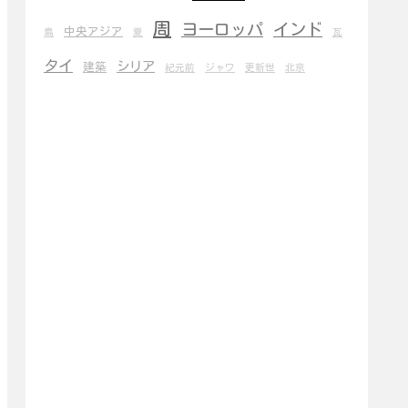
周
ヨーロッパ
インド
中央アジア
島
夏
瓦
タイ
シリア
建築
紀元前
ジャワ
更新世
北京