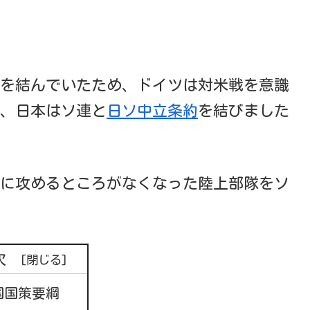
を結んでいたため、ドイツは対米戦を意識
、日本はソ連と
日ソ中立条約
を結びました
に攻めるところがなくなった陸上部隊をソ
次
国国策要綱