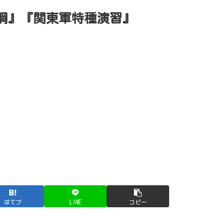
綱』『関東軍特種演習』
はてブ
LINE
コピー