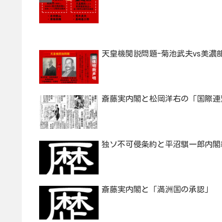
天皇機関説問題-菊池武夫vs美
斎藤実内閣と松岡洋右の「国際連
独ソ不可侵条約と平沼騏一郎内閣
斎藤実内閣と「満洲国の承認」