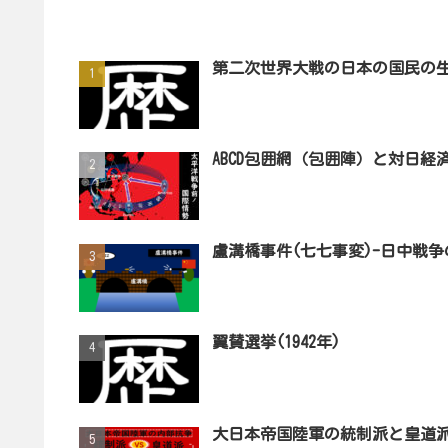
第二次世界大戦の日本の国民の
ABCD包囲網（包囲陣）と対日
盧溝橋事件(七七事変)-日中戦争
翼賛選挙(1942年)
大日本帝国陸軍の統制派と皇道派