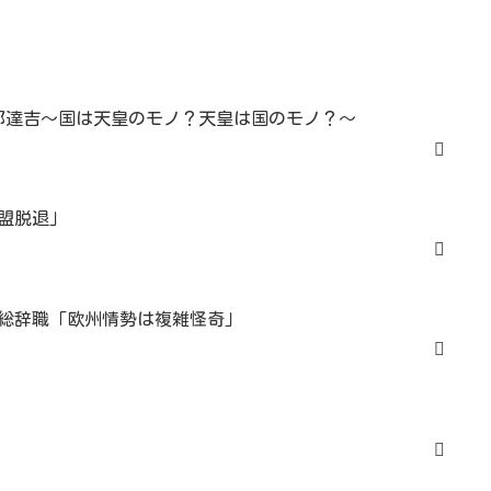
濃部達吉～国は天皇のモノ？天皇は国のモノ？～
盟脱退」
総辞職「欧州情勢は複雑怪奇」