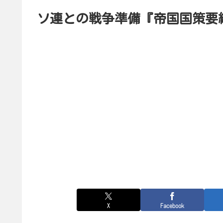
ソ連との戦争準備『帝国国策要
X
Facebook