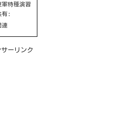
東軍特種演習
共有:
関連
ンサーリンク