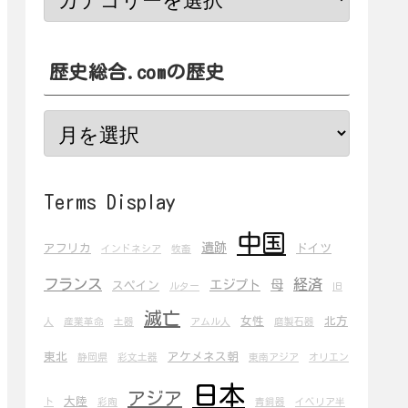
歴史総合.comの歴史
Terms Display
中国
遺跡
アフリカ
ドイツ
インドネシア
牧畜
フランス
経済
エジプト
母
スペイン
ルター
旧
滅亡
女性
北方
人
産業革命
土器
アムル人
磨製石器
東北
アケメネス朝
静岡県
彩文土器
東南アジア
オリエン
日本
アジア
大陸
ト
彩陶
青銅器
イベリア半