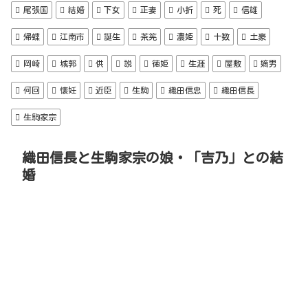
尾張国
結婚
下女
正妻
小折
死
信雄
帰蝶
江南市
誕生
茶筅
濃姫
十数
土豪
岡崎
城郭
供
説
徳姫
生涯
屋敷
嫡男
何回
懐妊
近臣
生駒
織田信忠
織田信長
生駒家宗
織田信長と生駒家宗の娘・「吉乃」との結
婚