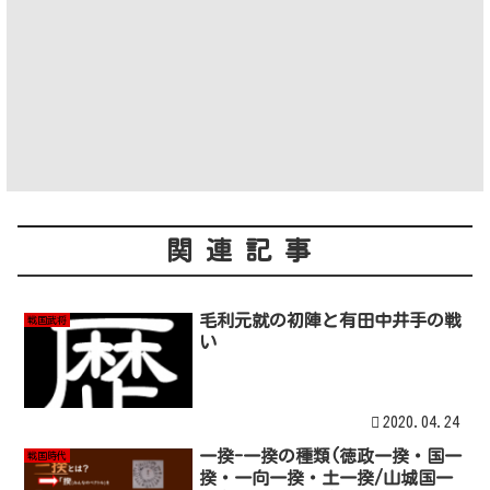
関連記事
毛利元就の初陣と有田中井手の戦
戦国武将
い
2020.04.24
一揆-一揆の種類(徳政一揆・国一
戦国時代
揆・一向一揆・土一揆/山城国一