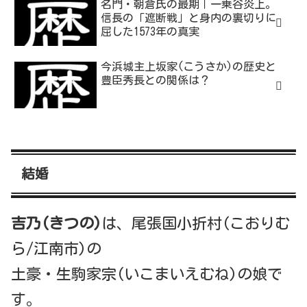
名門・朝倉氏の最期｜一乗谷炎上。
信長の「遮断戦」と身内の裏切りに
屈した1573年の真実
今浜城主上坂家(こうさか)の歴史と
豊臣秀長との関係は？
結婚
吉乃(きつの)
は、尾張国小折村(こおりむ
ら/江南市)の
土豪・生駒家宗(いこまいえむね)の娘で
す。