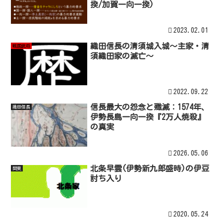
揆/加賀一向一揆)
2023.02.01
織田信長の清須城入城～主家・清
戦国武将
須織田家の滅亡～
2022.09.22
信長最大の怨念と殲滅：1574年、
織田信長
伊勢長島一向一揆『2万人焼殺』
の真実
2026.05.06
北条早雲(伊勢新九郎盛時)の伊豆
関東
討ち入り
2020.05.24