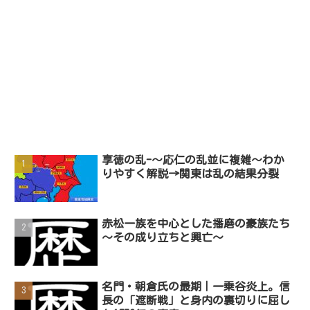
享徳の乱-～応仁の乱並に複雑～わか
りやすく解説→関東は乱の結果分裂
赤松一族を中心とした播磨の豪族たち
〜その成り立ちと興亡〜
名門・朝倉氏の最期｜一乗谷炎上。信
長の「遮断戦」と身内の裏切りに屈し