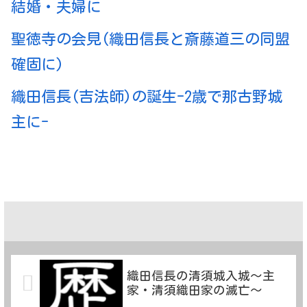
結婚・夫婦に
聖徳寺の会見(織田信長と斎藤道三の同盟
確固に)
織田信長(吉法師)の誕生-2歳で那古野城
主に-
織田信長の清須城入城～主
家・清須織田家の滅亡～