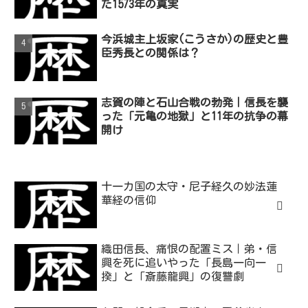
た1573年の真実
今浜城主上坂家(こうさか)の歴史と豊
臣秀長との関係は？
志賀の陣と石山合戦の勃発｜信長を襲
った「元亀の地獄」と11年の抗争の幕
開け
十一カ国の太守・尼子経久の妙法蓮
華経の信仰
織田信長、痛恨の配置ミス｜弟・信
興を死に追いやった「長島一向一
揆」と「斎藤龍興」の復讐劇