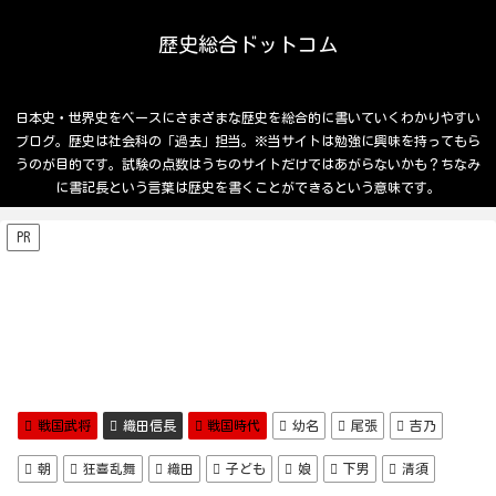
歴史総合ドットコム
日本史・世界史をベースにさまざまな歴史を総合的に書いていくわかりやすい
ブログ。歴史は社会科の「過去」担当。※当サイトは勉強に興味を持ってもら
うのが目的です。試験の点数はうちのサイトだけではあがらないかも？ちなみ
に書記長という言葉は歴史を書くことができるという意味です。
PR
戦国武将
織田信長
戦国時代
幼名
尾張
吉乃
朝
狂喜乱舞
織田
子ども
娘
下男
清須