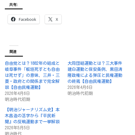
共有:
Facebook
X
関連
自由党とは？1882年の結成と
大同団結運動とは？三大事件
岐阜事件「板垣死すとも自由
建白運動と保安条例、黒田清
は死せず」の意味、三井・三
隆政権による弾圧と民権運動
菱・政府との関係まで完全解
の終焉【自由民権運動】
説【自由民権運動】
2026年4月6日
2026年4月6日
明治時代初期
明治時代初期
【明治ジャーナリズム史】本
木昌造の活字から『平民新
聞』の反戦運動まで一挙解説
2026年5月5日
明治時代