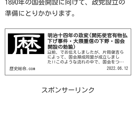
1890年の国会開設に向けて、政党設立の
準備にとりかかります。
明治十四年の政変(開拓使官有物払
下げ事件・大隈重信の下野・国会
開設の勅諭)
以前、でお伝えしましたが、片岡健吉ら
によって、国会期成同盟が成立しまし
た!!このような流れの中で、国会をつく
ることは、誰も異議はなかったのです
2022.06.12
歴史総合.com
が、どのタイミングで作るかということ
で政府は揉めに揉めました。その一端が
この明治十四年の政変です。...
スポンサーリンク