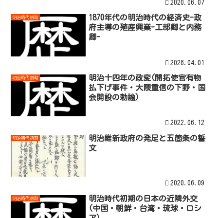
2020.06.07
1870年代の明治時代の経済史-政
明治時代初期
府主導の殖産興業-工部卿と内務
卿-
2026.04.01
明治十四年の政変(開拓使官有物
明治時代初期
払下げ事件・大隈重信の下野・国
会開設の勅諭)
2022.06.12
明治維新政府の発足と五箇条の誓
明治時代初期
文
2020.06.09
明治時代初期の日本の近隣外交
明治時代初期
(中国・朝鮮・台湾・琉球・ロシ
ア)