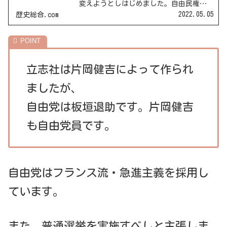
変えようとしはじめました。自由民権運
動/今回はその続きです。自由民権運動の
2022.05.05
歴史総合.com
進展1877年、立志社から政府に対して建
白書が出されました。この建白書を立志
社建白と言います。...
立志社は片岡健吉によって作られ
ましたが、
自由党は板垣退助です。片岡健吉
も自由党員です。
自由党はフランス流・急進主義を採用し
ています。
また、普通選挙を実施すべしと主張しま