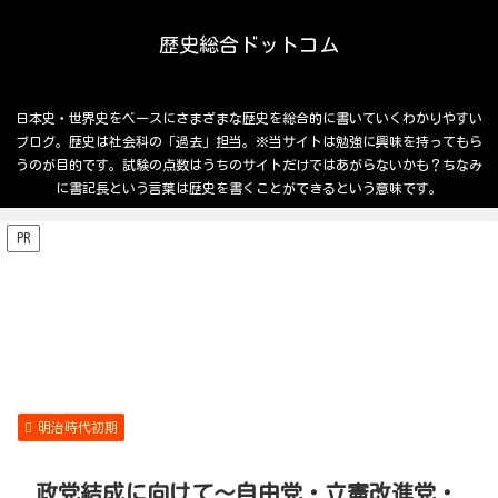
歴史総合ドットコム
日本史・世界史をベースにさまざまな歴史を総合的に書いていくわかりやすい
ブログ。歴史は社会科の「過去」担当。※当サイトは勉強に興味を持ってもら
うのが目的です。試験の点数はうちのサイトだけではあがらないかも？ちなみ
に書記長という言葉は歴史を書くことができるという意味です。
PR
明治時代初期
政党結成に向けて～自由党・立憲改進党・