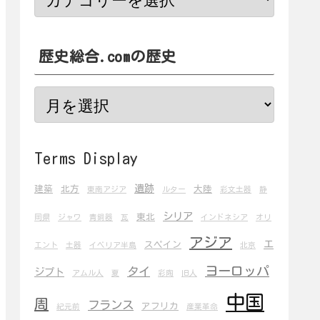
歴史総合.comの歴史
Terms Display
遺跡
建築
北方
大陸
東南アジア
ルター
彩文土器
静
シリア
東北
岡県
ジャワ
青銅器
瓦
インドネシア
オリ
アジア
エ
スペイン
エント
土器
イベリア半島
北京
ヨーロッパ
タイ
ジプト
アムル人
夏
彩陶
旧人
中国
周
フランス
アフリカ
紀元前
産業革命