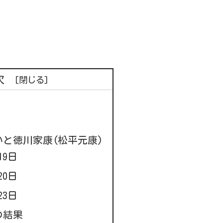
次
と徳川家康(松平元康)
19日
20日
23日
の結果