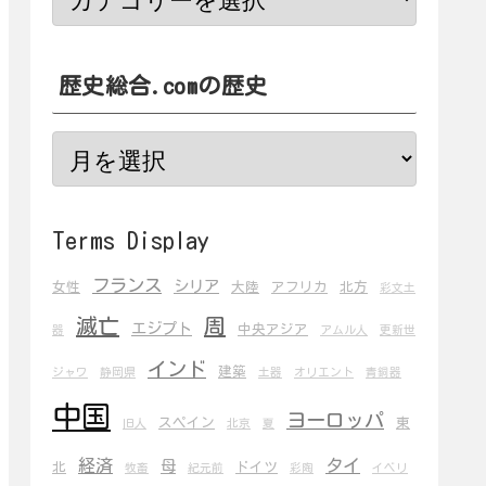
歴史総合.comの歴史
Terms Display
フランス
シリア
女性
大陸
アフリカ
北方
彩文土
滅亡
周
エジプト
中央アジア
器
アムル人
更新世
インド
建築
ジャワ
静岡県
土器
オリエント
青銅器
中国
ヨーロッパ
スペイン
東
旧人
北京
夏
経済
タイ
母
北
ドイツ
牧畜
紀元前
彩陶
イベリ