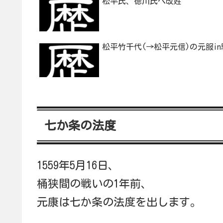
松平氏、徳川氏へ改姓
松平竹千代(→松平元信)の元服i
七か条の法度
1559年5月16日、
桶狭間の戦いの1年前、
元康は七か条の法度を出します。