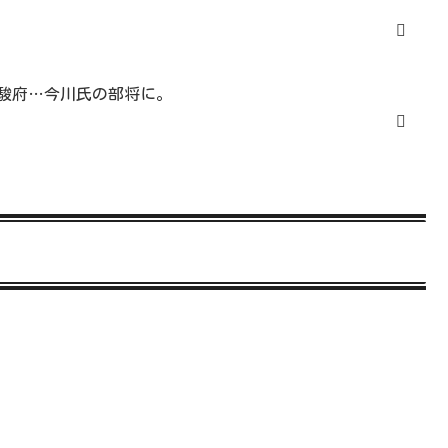
n駿府…今川氏の部将に。