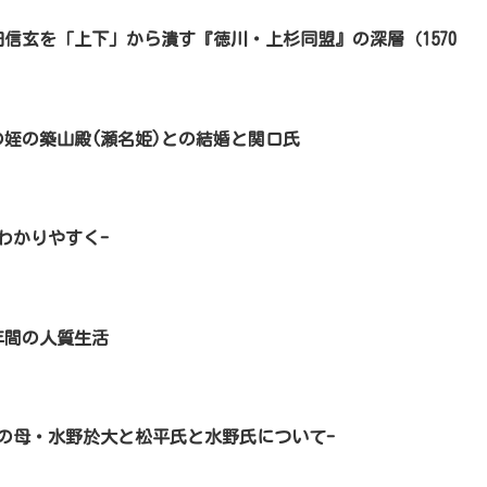
信玄を「上下」から潰す『徳川・上杉同盟』の深層（1570
の姪の築山殿(瀬名姫)との結婚と関口氏
わかりやすく-
年間の人質生活
代の母・水野於大と松平氏と水野氏について-