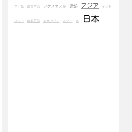
アジア
遺跡
アケメネス朝
ア半島
産業革命
インド
日本
ネシア
磨製石器
東南アジア
ルター
瓦