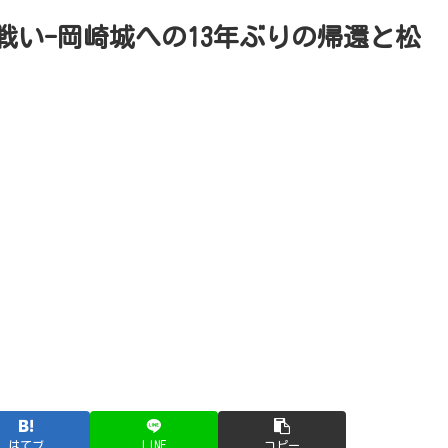
戦い-岡崎城への13年ぶりの帰還と松
はてブ
LINE
コピー