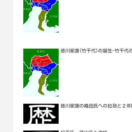
徳川家康(竹千代)の誕生-竹千代
徳川家康の織田氏への拉致と２年