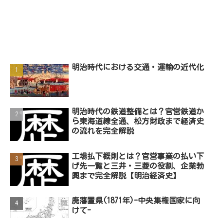
明治時代における交通・運輸の近代化
明治時代の鉄道整備とは？官営鉄道か
ら東海道線全通、松方財政まで経済史
の流れを完全解説
工場払下概則とは？官営事業の払い下
げ先一覧と三井・三菱の役割、企業勃
興まで完全解説【明治経済史】
廃藩置県(1871年)-中央集権国家に向
けて-