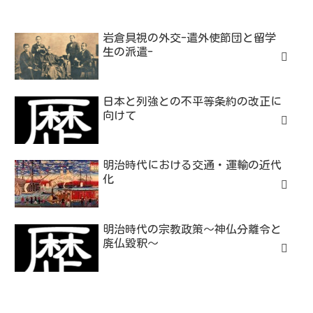
岩倉具視の外交-遣外使節団と留学
生の派遣-
日本と列強との不平等条約の改正に
向けて
明治時代における交通・運輸の近代
化
明治時代の宗教政策～神仏分離令と
廃仏毀釈～