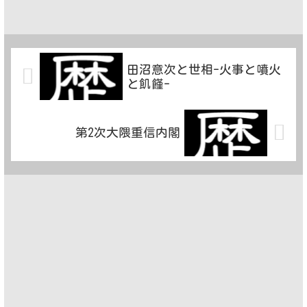
田沼意次と世相-火事と噴火
と飢饉-
第2次大隈重信内閣