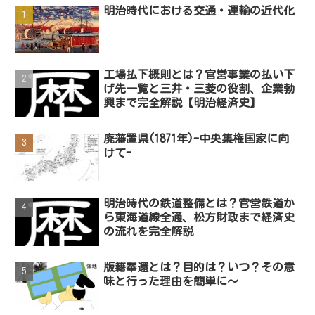
明治時代における交通・運輸の近代化
工場払下概則とは？官営事業の払い下
げ先一覧と三井・三菱の役割、企業勃
興まで完全解説【明治経済史】
廃藩置県(1871年)-中央集権国家に向
けて-
明治時代の鉄道整備とは？官営鉄道か
ら東海道線全通、松方財政まで経済史
の流れを完全解説
版籍奉還とは？目的は？いつ？その意
味と行った理由を簡単に～