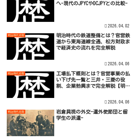
へ-現代のJPYCやDCJPYとの比較-
2026.04.02
明治時代の鉄道整備とは？官営鉄
明治時代初期
道から東海道線全通、松方財政ま
で経済史の流れを完全解説
2026.04.06
工場払下概則とは？官営事業の払
明治時代初期
い下げ先一覧と三井・三菱の役
割、企業勃興まで完全解説【明治
経済史】
2026.04.06
岩倉具視の外交-遣外使節団と留
明治時代初期
学生の派遣-