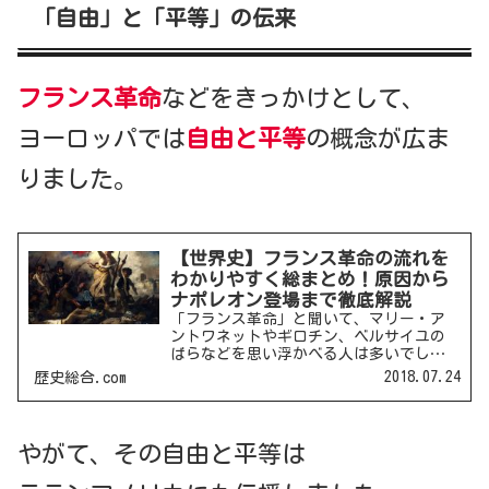
「自由」と「平等」の伝来
フランス革命
などをきっかけとして、
ヨーロッパでは
自由と平等
の概念が広ま
りました。
【世界史】フランス革命の流れを
わかりやすく総まとめ！原因から
ナポレオン登場まで徹底解説
「フランス革命」と聞いて、マリー・ア
ントワネットやギロチン、ベルサイユの
ばらなどを思い浮かべる人は多いでしょ
う。 しかし、1789年から約10年間続いた
2018.07.24
歴史総合.com
この革命は、単なる王様の引きずり下ろ
し劇ではありません。現代の私たちが当
たり前のように持...
やがて、その自由と平等は