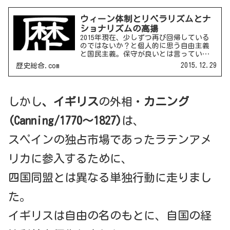
ウィーン体制とリベラリズムとナ
ショナリズムの高揚
2015年現在、少しずつ再び回帰している
のではないか？と個人的に思う自由主義
と国民主義。保守が良いとは言っていな
いし、自由なのも必ずしもいいとも言っ
2015.12.29
歴史総合.com
ていない。本日はこの2つを解説する。自
由主義(リベラリズム)とは？より多くの
人々が政治に参加...
しかし
、イギリス
の外相・
カニング
(Canning/1770～1827)
は、
スペインの独占市場であったラテンアメ
リカに参入するために、
四国同盟とは異なる単独行動に走りまし
た。
イギリスは自由の名のもとに、自国の経