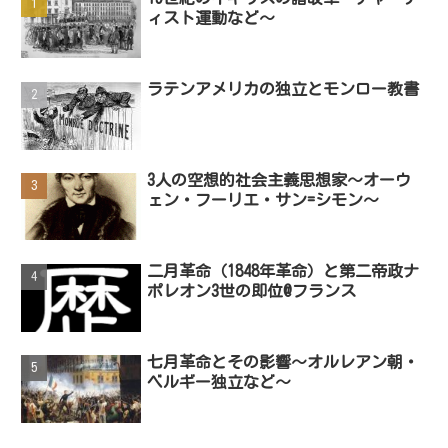
ィスト運動など～
ラテンアメリカの独立とモンロー教書
3人の空想的社会主義思想家～オーウ
ェン・フーリエ・サン=シモン～
二月革命（1848年革命）と第二帝政ナ
ポレオン3世の即位@フランス
七月革命とその影響～オルレアン朝・
ベルギー独立など～