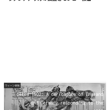
ウィーン体制
circa 1902: A caricature of England
and Germany responding to the