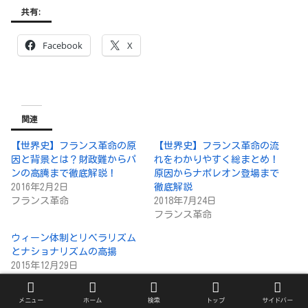
共有:
Facebook
X
関連
【世界史】フランス革命の原
【世界史】フランス革命の流
因と背景とは？財政難からパ
れをわかりやすく総まとめ！
ンの高騰まで徹底解説！
原因からナポレオン登場まで
2016年2月2日
徹底解説
フランス革命
2018年7月24日
フランス革命
ウィーン体制とリベラリズム
とナショナリズムの高揚
2015年12月29日
ウィーン体制
メニュー
ホーム
検索
トップ
サイドバー