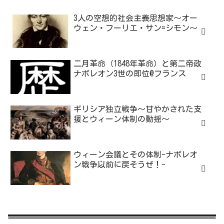
3人の空想的社会主義思想家～オー
ウェン・フーリエ・サン=シモン～
二月革命（1848年革命）と第二帝政
ナポレオン3世の即位@フランス
ギリシア独立戦争～甘やかされた支
援とウィーン体制の動揺～
ウィーン会議とその体制-ナポレオ
ン戦争以前に戻そうぜ！-