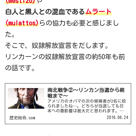
(mestizo)
や
白人と黒人との混血である
ムラート
(mulattos)
らの協力も必要と感じまし
た。
そこで、奴隷解放宣言をだします。
リンカーンの奴隷解放宣言の約50年も前
の話です。
南北戦争②～リンカン当選から終
戦まで～
アメリカのオバマの次の候補者が2名に絞
られましたね…。どちらが当選しても日
本への悪影響は甚大だと思われます。無
策では我が国は混沌と化すでしょう。ま
2016.06.24
歴史総合.com
た、トランプが当選した場合は、日米同
盟だけではなく、NATOにも目を向けねば
なりません。NAT...