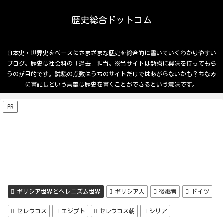
歴史総合ドットコム
日本史・世界史をベースにさまざまな歴史を総合的に書いていくわかりやすい
ブログ。歴史は社会科の「過去」担当。※当サイトは勉強に興味を持ってもら
うのが目的です。試験の点数はうちのサイトだけではあがらないかも？ちなみ
に書記長という言葉は歴史を書くことができるという意味です。
PR
ギリシア世界とヘレニズム世界
ギリシア人
後継者
ドイツ
セレウコス
エジプト
セレウコス朝
シリア