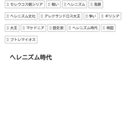
セレウコス朝シリア
戦い
ヘレニズム
発展
ヘレニズム文化
アレクサンドロス大王
争い
ギリシア
大王
マケドニア
歴史家
ヘレニズム時代
帝国
プトレマイオス
ヘレニズム時代