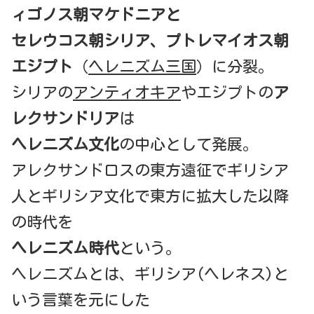
ィゴノス朝マケドニアと
セレウコス朝シリア、プトレマイオス朝
エジプト
（
ヘレニズム三国
）に分裂。
シリアの
アンティオキア
やエジプトの
ア
レクサンドリア
は
ヘレニズム文化
の中心として発展。
アレクサンドロスの東方遠征でギリシア
人とギリシア文化で東方に拡大した以降
の時代を
ヘレニズム時代
という。
ヘレニズムとは、ギリシア(ヘレネス)と
いう言葉を元にした