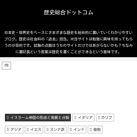
歴史総合ドットコム
日本史・世界史をベースにさまざまな歴史を総合的に書いていくわかりやすい
ブログ。歴史は社会科の「過去」担当。※当サイトは勉強に興味を持ってもら
うのが目的です。試験の点数はうちのサイトだけではあがらないかも？ちなみ
に書記長という言葉は歴史を書くことができるという意味です。
PR
イスラーム帝国の形成と発展と分裂
イタリア
カリフ
アジア
イエス
スンナ派
インド
徴税