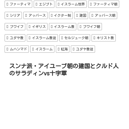
ファーティマ
エジプト
イスラーム世界
ファーティマ朝
シリア
アッバース
イクター制
建国
アッバース朝
ブワイフ
イギリス
イスラーム教
ブワイフ朝
ユダヤ教
イスラーム教徒
セルジューク朝
キリスト教
ムハンマド
イスラーム
紅海
ユダヤ教徒
スンナ派・アイユーブ朝の建国とクルド人
のサラディンvs十字軍