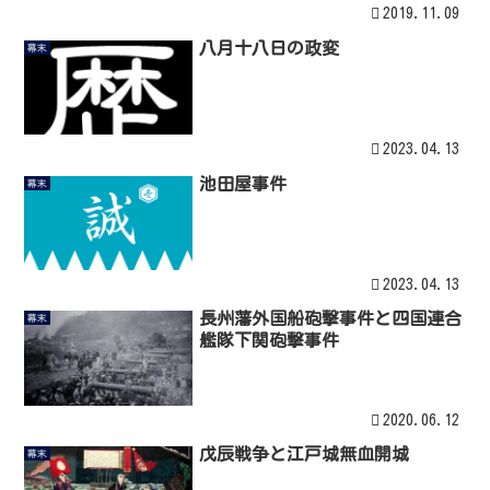
2019.11.09
八月十八日の政変
幕末
2023.04.13
池田屋事件
幕末
2023.04.13
長州藩外国船砲撃事件と四国連合
幕末
艦隊下関砲撃事件
2020.06.12
戊辰戦争と江戸城無血開城
幕末