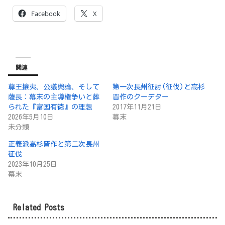
Facebook
X
関連
尊王攘夷、公議輿論、そして
第一次長州征討(征伐)と高杉
薩長：幕末の主導権争いと葬
晋作のクーデター
られた『富国有徳』の理想
2017年11月21日
2026年5月10日
幕末
未分類
正義派高杉晋作と第二次長州
征伐
2023年10月25日
幕末
Related Posts