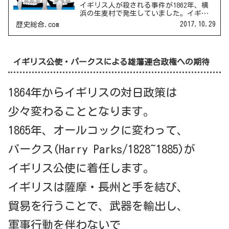
イギリス人が殺される事件が1862年、横
浜の生麦村で発生していました。イギリ
ス代理公使ニールの要求 犯人の処刑 賠
2017.10.29
歴史総合.com
償金の要求賠償金は幕府が支払ったが、
イギリスは薩摩藩に犯人の引渡しを要求
した。薩英戦争薩英...
イギリス公使・パークスによる雄藩連合政権への期待
1864年からイギリスの対日政策は
少々変わることとなります。
1865年、オールコックに変わって、
パークス(Harry Parks/1828~1885)が
イギリス公使に着任します。
イギリスは薩摩・長州と手を結び、
貿易を行うことで、武器を輸出し、
軍事行動を伴わないで