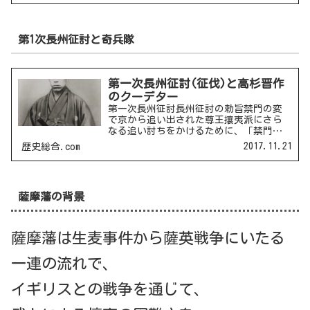
した。条約に攘夷はしないと外国と約束
していたため、一橋慶...
第1次長州征討と奇兵隊
第一次長州征討(征伐)と高杉晋作
のクーデター
第一次長州征討長州征討の勅旨禁門の変
で京から追い出された尊王攘夷派にさら
なる追い討ちをかけるために、「禁門の
変の罪を問う」という理由で、朝廷から
2017.11.21
歴史総合.com
長州征討の勅旨を出させました。そうし
て長州藩を攻撃しました。長州藩の降伏
長州藩は四国連合艦隊下関...
薩摩藩の背景
薩摩藩は生麦事件から薩英戦争にいたる
一連の流れで、
イギリスとの戦争を通じて、