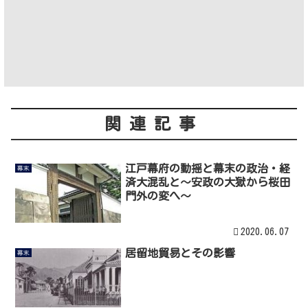
関連記事
江戸幕府の動揺と幕末の政治・経
幕末
済大混乱と～安政の大獄から桜田
門外の変へ～
2020.06.07
居留地貿易とその影響
幕末