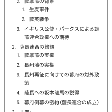
薩摩藩の背景
生麦事件
薩英戦争
イギリス公使・パークスによる雄
藩連合政権への期待
薩長連合の締結
薩摩藩の実権
長州藩の実権
長州再征に向けての幕府の対外政
策
薩長への坂本龍馬の説得
幕府倒幕の密約(薩長連合の成立)