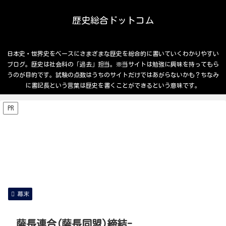
歴史総合ドットコム
日本史・世界史をベースにさまざまな歴史を総合的に書いていくわかりやすい
ブログ。歴史は社会科の「過去」担当。※当サイトは勉強に興味を持ってもら
うのが目的です。試験の点数はうちのサイトだけではあがらないかも？ちなみ
に書記長という言葉は歴史を書くことができるという意味です。
PR
幕末
薩長連合(薩長同盟)締結-