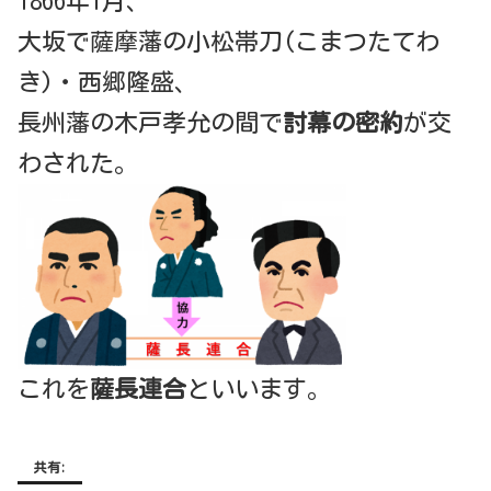
1866年1月、
大坂で薩摩藩の小松帯刀(こまつたてわ
き)・西郷隆盛、
長州藩の木戸孝允の間で
討幕の密約
が交
わされた。
これを
薩長連合
といいます。
共有: