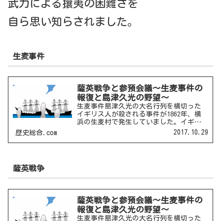
武力による攘夷の困難さを
自ら思い知らされました。
生麦事件
薩英戦争と参預会議～生麦事件の
報復と島津久光の野望～
生麦事件島津久光の大名行列を横切った
イギリス人が殺される事件が1862年、横
浜の生麦村で発生していました。イギリ
ス代理公使ニールの要求 犯人の処刑 賠
2017.10.29
歴史総合.com
償金の要求賠償金は幕府が支払ったが、
イギリスは薩摩藩に犯人の引渡しを要求
した。薩英戦争薩英...
薩英戦争
薩英戦争と参預会議～生麦事件の
報復と島津久光の野望～
生麦事件島津久光の大名行列を横切った