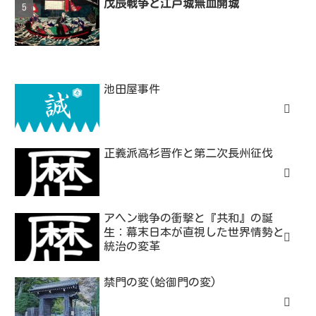
戊辰戦争と江戸城無血開城
池田屋事件
正義派高杉晋作と第二次長州征伐
アヘン戦争の衝撃と『共和』の誕
生：幕末日本が直視した世界情勢と
統治の変革
禁門の変(蛤御門の変)