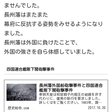
ませんでした。
長州藩はまたまた
幕府に反抗する姿勢をみせるようになり
ました。
長州藩は外国に負けたことで、
外国の強さを自ら体感していました。
四国連合艦隊下関砲撃事件
長州藩外国船砲撃事件と四国連合
艦隊下関砲撃事件
孝明天皇は和宮親子内親王の結婚を許す
代わりに、攘夷の断行を要求しました。
詳しくはをご覧ください。1863年、賀茂
神社で攘夷祈願をした孝明天皇は、将軍
2017.10.30
歴史総合.com
の徳川家茂に攘夷を決行する日を迫りま