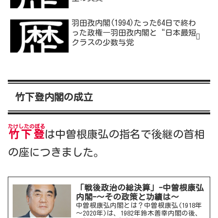
羽田孜内閣(1994)たった64日で終わ
った政権―羽田孜内閣と“日本最短
クラスの少数与党
竹下登内閣の成立
たけしたのぼる
竹下登
は中曽根康弘の指名で後継の首相
の座につきました。
「戦後政治の総決算」-中曽根康弘
内閣-～その政策と功績は～
中曽根康弘内閣とは？中曽根康弘(1918年
～2020年)は、1982年鈴木善幸内閣の後、