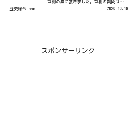
首相の座に就きました。首相の期間は
(1982年～1987年) です。「戦後政治の総
2020.10.19
歴史総合.com
決算」というスローガンに掲げました。
軍備増強憲法改正を唱えたタカ派の自...
スポンサーリンク