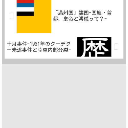
「満州国」建国-国旗・首
都、皇帝と溥儀って？-
十月事件-1931年のクーデタ
ー未遂事件と陸軍内部分裂-