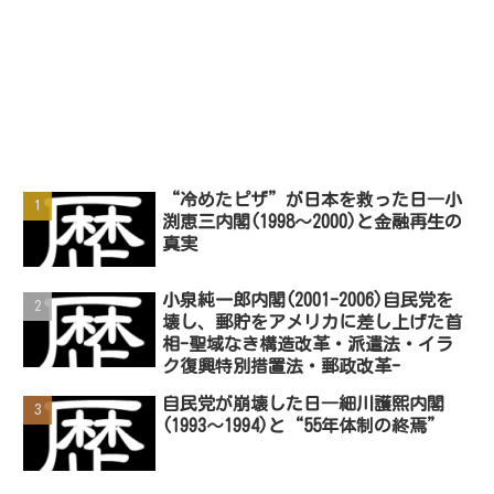
“冷めたピザ”が日本を救った日―小
渕恵三内閣(1998～2000)と金融再生の
真実
小泉純一郎内閣(2001-2006)自民党を
壊し、郵貯をアメリカに差し上げた首
相-聖域なき構造改革・派遣法・イラ
ク復興特別措置法・郵政改革-
自民党が崩壊した日―細川護熙内閣
(1993～1994)と“55年体制の終焉”