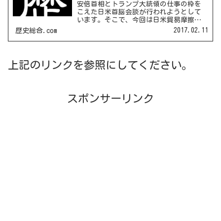
安倍首相とトランプ大統領の仕事の枠を
こえた日米首脳会談が行われようとして
います。そこで、今回は日米貿易摩擦に
ついてまとめておきたいと思います。プ
2017.02.11
歴史総合.com
ラザ合意にいたるまでアメリカからの日
本への輸出を減らす要求は、実は1960年
代からすでにはじまっ...
上記のリンクを参照にしてください。
スポンサーリンク