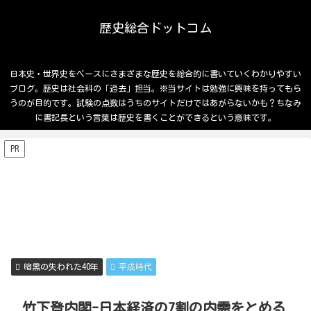
歴史総合ドットコム
日本史・世界史をベースにさまざまな歴史を総合的に書いていくわかりやすい
ブログ。歴史は社会科の「過去」担当。※当サイトは勉強に興味を持ってもら
うのが目的です。試験の点数はうちのサイトだけではあがらないかも？ちなみ
に書記長という言葉は歴史を書くことができるという意味です。
PR
暗黒の失われた40年
平成時代
竹下登内閣-日本経済の7割の内需をとめる