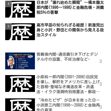
日本が“壊れ始めた瞬間”―橋本龍太
郎内閣(1996～1998)と金融危機・消費
税5％の衝撃
高市早苗の知られざる経歴｜新進党出
身と小沢・野田との関係から見える政
治スタイル
菅義偉内閣-通信費引き下げとデジ
タル庁の設置、不妊治療など-
小泉純一郎内閣(2001-2006)自民党
を壊し、郵貯をアメリカに差し上げ
た首相-聖域なき構造改革・派遣
法・イラク復興特別措置法・郵政改
革-
“冷めたピザ”が日本を救った日―
小渕恵三内閣(1998～2000)と金融再
生の真実