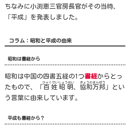
ちなみに小渕恵三官房長官がその当時、
「平成」を発表しました。
コラム：昭和と平成の由来
昭和は書経から
昭和は中国の四書五経の1つ
書経
からとっ
ひゃくせいしょうめい
きょうわまんぽう
たもので、「
百姓昭明
、
協和万邦
」とい
う言葉に由来しています。
平成も書経から？