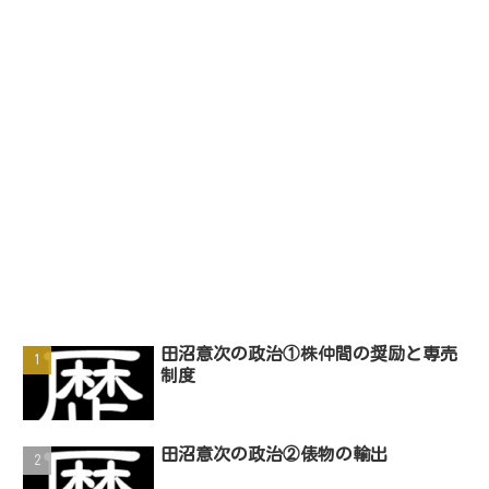
田沼意次の政治①株仲間の奨励と専売
制度
田沼意次の政治②俵物の輸出