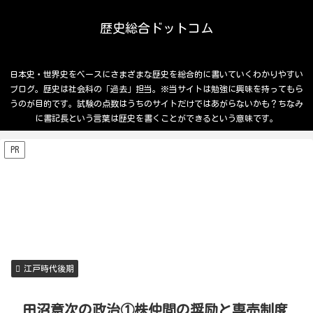
歴史総合ドットコム
日本史・世界史をベースにさまざまな歴史を総合的に書いていくわかりやすい
ブログ。歴史は社会科の「過去」担当。※当サイトは勉強に興味を持ってもら
うのが目的です。試験の点数はうちのサイトだけではあがらないかも？ちなみ
に書記長という言葉は歴史を書くことができるという意味です。
PR
江戸時代後期
田沼意次の政治①株仲間の奨励と専売制度