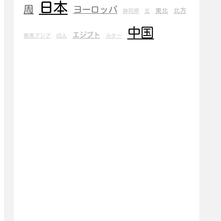
日本
周
ヨーロッパ
東北
北方
静岡県
瓦
中国
エジプト
東南アジア
旧人
ルター