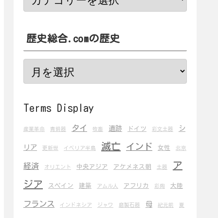
歴史総合.comの歴史
Terms Display
タイ
遺跡
シ
ドイツ
産業革命
青銅器
牧畜
彩文土器
滅亡
インド
リア
女性
更新世
イベリア半島
北京
ア
経済
中央アジア
アケメネス朝
オリエント
土器
ジア
スペイン
建築
アフリカ
大陸
アムル人
彩陶
フランス
母
インドネシア
ジャワ
磨製石器
紀元前
夏