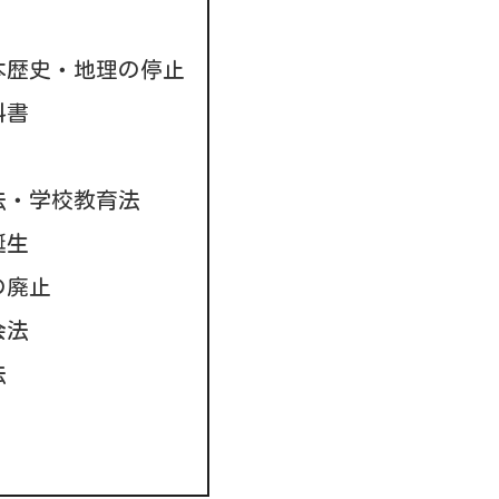
本歴史・地理の停止
科書
法・学校教育法
誕生
の廃止
会法
法