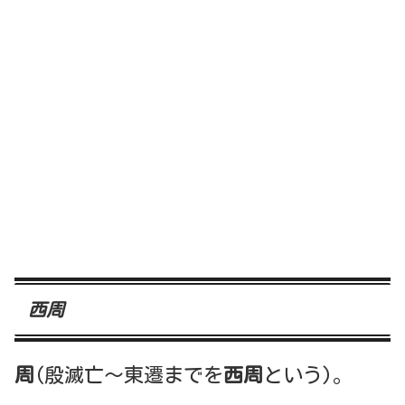
西周
周
(殷滅亡～東遷までを
西周
という)。