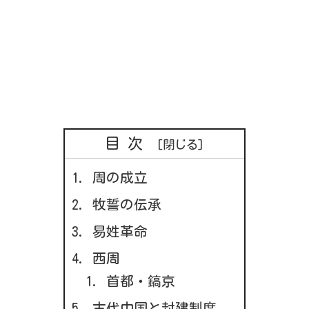
目次
周の成立
牧誓の伝承
易姓革命
西周
首都・鎬京
古代中国と封建制度