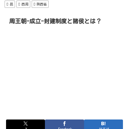
邑
西周
陝西省
周王朝-成立-封建制度と諸侯とは？