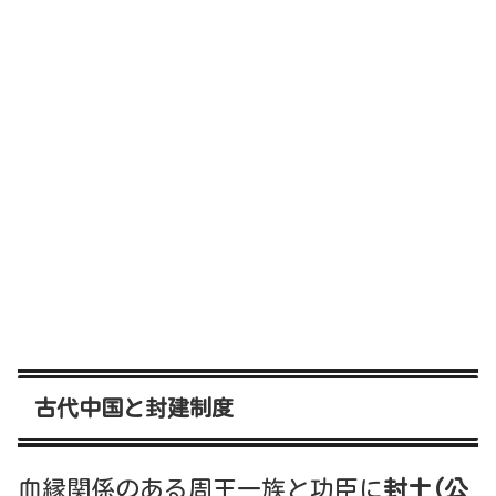
古代中国と
封建制度
血縁関係のある周王一族と功臣に
封土(公