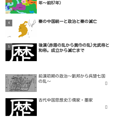
年〜前87年）
秦の中国統一と政治と秦の滅亡
後漢(赤眉の乱から黄巾の乱)光武帝と
和帝。成立から滅亡まで
前漢初期の政治～劉邦から呉楚七国
の乱～
古代中国思想史①儒家・墨家