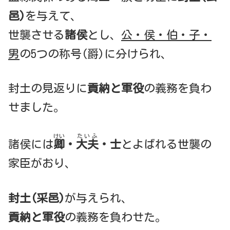
邑)
を与えて、
世襲させる
諸侯
とし、
公・侯・伯・子・
男
の5つの称号(爵)に分けられ、
封土の見返りに
貢納と軍役
の義務を負わ
せました。
けい
たいふ
諸侯には
卿
・
大夫
・士
とよばれる世襲の
家臣がおり、
封土(采邑)
が与えられ、
貢納と軍役
の義務を負わせた。