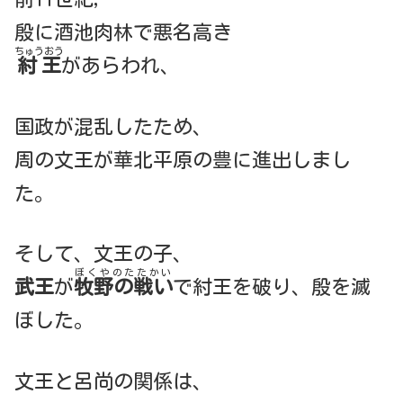
殷に酒池肉林で悪名高き
ちゅうおう
紂王
があらわれ、
国政が混乱したため、
周の文王が華北平原の豊に進出しまし
た。
そして、文王の子、
ぼくやのたたかい
武王
が
牧野の戦い
で紂王を破り、殷を滅
ぼした。
文王と呂尚の関係は、