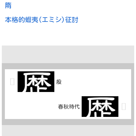
隋
本格的蝦夷(エミシ)征討
殷
春秋時代