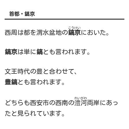
首都・
鎬京
こうけい
西周は都を渭水盆地の
鎬京
においた。
鎬京
は単に
鎬
とも言われます。
文王時代の豊と合わせて、
豊
鎬
とも言われます。
れいがわ
どちらも西安市の西南の
澧河
両岸にあっ
たと見られています。