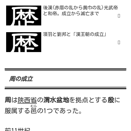
後漢(赤眉の乱から黄巾の乱)光武帝
と和帝。成立から滅亡まで
項羽と劉邦と「漢王朝の成立」
周の成立
周
は
陝西省
の
渭水盆地
を拠点とする
殷
に
むら
服属する
邑
の1つであった。
前11世紀,