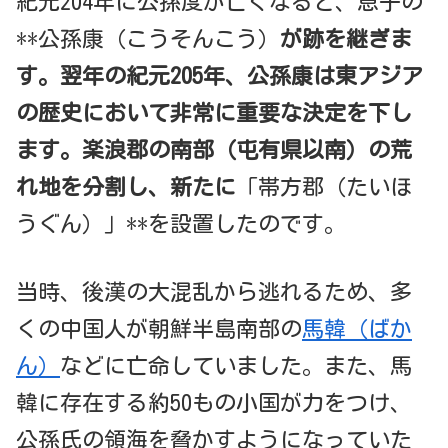
紀元204年に公孫度が亡くなると、息子の
**公孫康（こうそんこう）
が跡を継ぎま
す
。
翌年の紀元205年、公孫康は東アジア
の歴史において非常に重要な決定を下し
ます。楽浪郡の南部（屯有県以南）の荒
れ地を分割し、新たに
「帯方郡（たいほ
うぐん）」**を設置したのです。
当時、後漢の大混乱から逃れるため、多
くの中国人が朝鮮半島南部の
馬韓（ばか
ん）
などに亡命していました。また、馬
韓に存在する約50もの小国が力をつけ、
公孫氏の領海を脅かすようになっていた