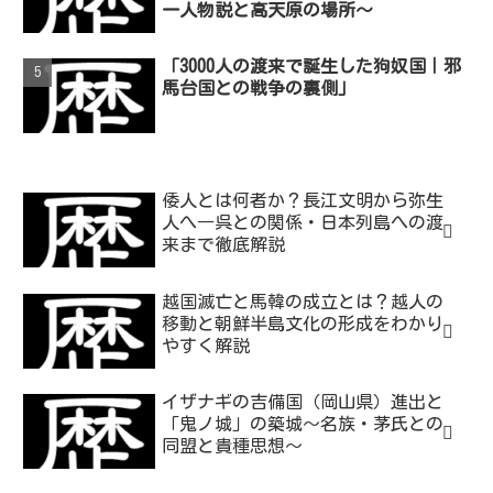
一人物説と高天原の場所～
「3000人の渡来で誕生した狗奴国｜邪
馬台国との戦争の裏側」
倭人とは何者か？長江文明から弥生
人へ―呉との関係・日本列島への渡
来まで徹底解説
越国滅亡と馬韓の成立とは？越人の
移動と朝鮮半島文化の形成をわかり
やすく解説
イザナギの吉備国（岡山県）進出と
「鬼ノ城」の築城～名族・茅氏との
同盟と貴種思想～