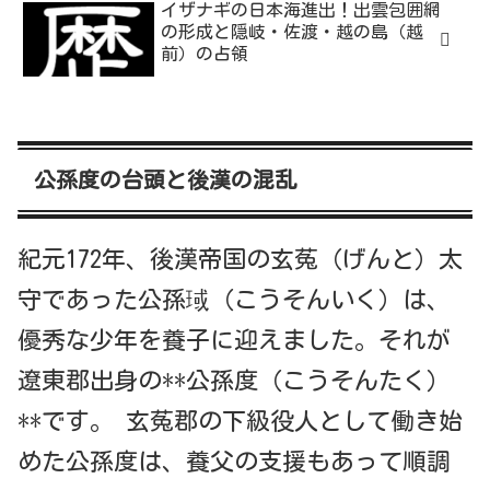
イザナギの日本海進出！出雲包囲網
の形成と隠岐・佐渡・越の島（越
前）の占領
公孫度の台頭と後漢の混乱
紀元172年、後漢帝国の玄菟（げんと）太
守であった公孫琙（こうそんいく）は、
優秀な少年を養子に迎えました。それが
遼東郡出身の**公孫度（こうそんたく）
**です。 玄菟郡の下級役人として働き始
めた公孫度は、養父の支援もあって順調