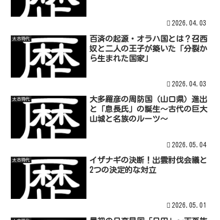
2026.04.03
百済の起源・オラハ国とは？召西
太古時代
奴と二人の王子が築いた「分裂か
ら生まれた国家」
2026.04.03
大多羅彦の周防国（山口県）進出
太古時代
と「息長氏」の誕生～古代の巨大
山城と名族のルーツ～
2026.05.04
イザナギの決断！出雲討伐会議と
太古時代
2つの決定的な対立
2026.05.01