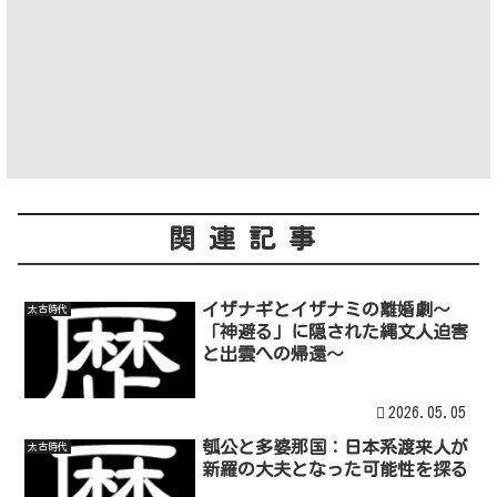
関連記事
イザナギとイザナミの離婚劇～
太古時代
「神避る」に隠された縄文人迫害
と出雲への帰還～
2026.05.05
瓠公と多婆那国：日本系渡来人が
太古時代
新羅の大夫となった可能性を探る