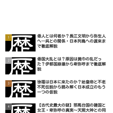
倭人とは何者か？長江文明から弥生人
へ―呉との関係・日本列島への渡来ま
で徹底解説
倭国大乱とは？原因は黄巾の乱だっ
た？伊都国崩壊から卑弥呼まで徹底解
説
徐福は日本に来たのか？始皇帝と不老
不死伝説から読み解く日本成立のもう
一つの仮説
【古代史最大の謎】邪馬台国の建国と
女王・卑弥呼の真実～天照大神との同