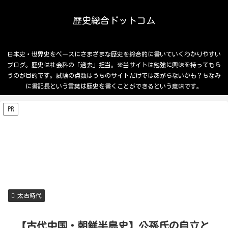
歴史総合ドットコム
日本史・世界史をベースにさまざまな歴史を総合的に書いていくわかりやすい
ブログ。歴史は社会科の「過去」担当。※当サイトは勉強に興味を持ってもら
うのが目的です。試験の点数はうちのサイトだけではあがらないかも？ちなみ
に書記長という言葉は歴史を書くことができるという意味です。
PR
太古時代
【古代中国・朝鮮半島史】公孫氏の自立と