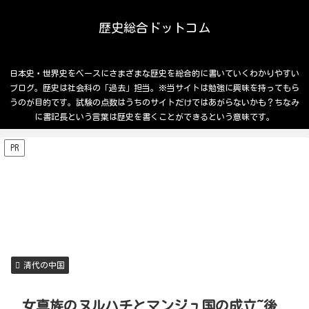
歴史総合ドットコム
日本史・世界史をベースにさまざまな歴史を総合的に書いていくわかりやすい
ブログ。歴史は社会科の「過去」担当。※当サイトは勉強に興味を持ってもら
うのが目的です。試験の点数はうちのサイトだけではあがらないかも？ちなみ
に書記長という言葉は歴史を書くことができるという意味です。
PR
清代の中国
女真族のヌルハチとマンジュ国の成立~後