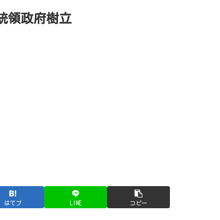
統領政府樹立
はてブ
LINE
コピー