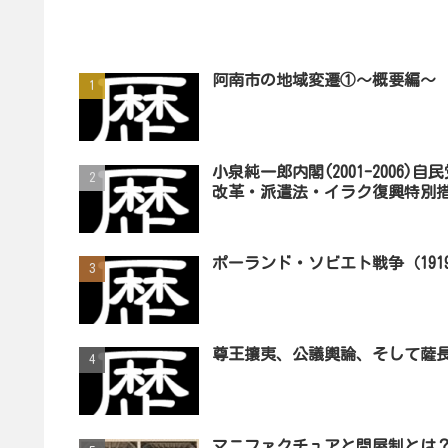
阿南市の地域変遷①～概要編～
小泉純一郎内閣(2001-200
改革・派遣法・イラク復興特別措
ポーランド・ソビエト戦争（1919
尊王攘夷、公議輿論、そして薩
マニファクチュアと問屋制とは