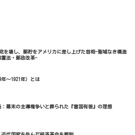
6)自民党を壊し、郵貯をアメリカに差し上げた首相-聖域なき構造
置法・郵政改革-
年〜1921年）とは
長：幕末の主導権争いと葬られた『富国有徳』の理想
？近代国家を生んだ経済革命を解説