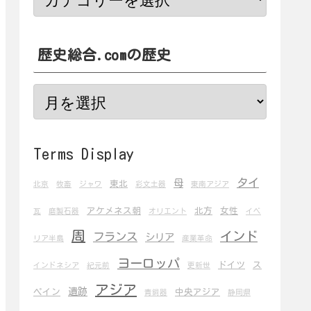
歴史総合.comの歴史
Terms Display
タイ
母
東北
北京
牧畜
ジャワ
彩文土器
東南アジア
アケメネス朝
北方
女性
瓦
磨製石器
オリエント
イベ
周
インド
フランス
シリア
リア半島
産業革命
ヨーロッパ
ドイツ
ス
インドネシア
紀元前
更新世
アジア
遺跡
ペイン
中央アジア
青銅器
静岡県