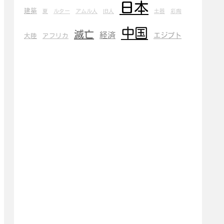
日本
建築
夏
ルター
アムル人
旧人
土器
彩陶
中国
滅亡
経済
エジプト
大陸
アフリカ