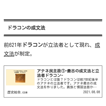
ドラコンの成文法
前621年
ドラコン
が立法者として現れ、
成
文法
が制定。
アテネ民主政①-最古の成文法と立
法者ドラコン-
ドラコンとは誰？ドラコンは前7世紀後半
のアテネの立法者です。アテネ最古の成
文法を作りました。貴族と慣習法昔から
口承で伝わっていた慣習法で法運用がア
2021.08.08
歴史総合.com
テネでは運用されていました。そのた
め、貴族が立場を利用し、都合のいい法
解釈を行い、自分勝手に振...