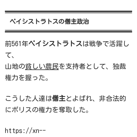
ペイシストラトスの僭主政治
前561年
ペイシストラトス
は戦争で活躍し
て、
山地の
貧しい農民
を支持者として、独裁
権力を握った。
こうした人達は
僭主
とよばれ、非合法的
にポリスの権力を奪取した。
https://xn--