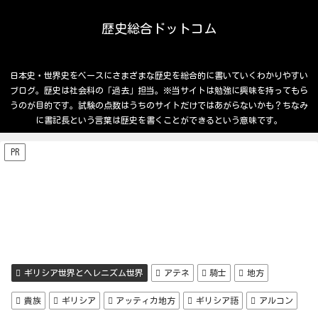
歴史総合ドットコム
日本史・世界史をベースにさまざまな歴史を総合的に書いていくわかりやすい
ブログ。歴史は社会科の「過去」担当。※当サイトは勉強に興味を持ってもら
うのが目的です。試験の点数はうちのサイトだけではあがらないかも？ちなみ
に書記長という言葉は歴史を書くことができるという意味です。
PR
ギリシア世界とヘレニズム世界
アテネ
騎士
地方
貴族
ギリシア
アッティカ地方
ギリシア語
アルコン