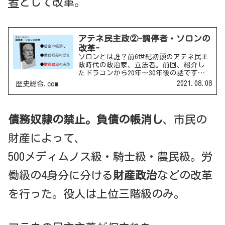
者
として改革。
アテネ民主政②-調停者・ソロンの
改革-
ソロンとは誰？前6世紀初頭のアテネ民主
政時代の政治家、立法者。前回、紹介し
たドラコンから20年～30年後の話です。
貴族と平民の間に入って政治を行ったこ
2021.08.08
歴史総合.com
とから、調停者とも呼ばれます。貴族と
平民の両者から不満が寄せられて政治か
ら引退しますが、あ...
債務奴隷の禁止。
負債の帳消し
、市民の
財産によって、
500メディムノス級・騎士級・農民級。労
働級の4身分に分ける
財産政治
などの改革
を行った。役人は上位三階級のみ。