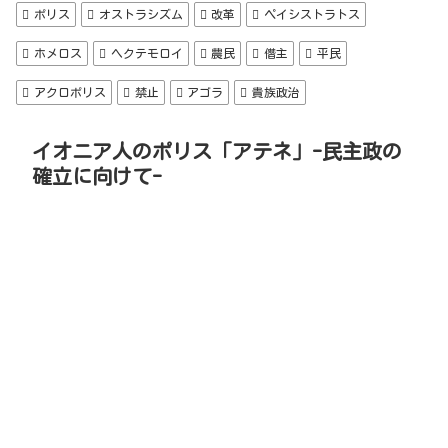
ポリス
オストラシズム
改革
ペイシストラトス
ホメロス
ヘクテモロイ
農民
僭主
平民
アクロポリス
禁止
アゴラ
貴族政治
イオニア人のポリス「アテネ」-民主政の
確立に向けて-