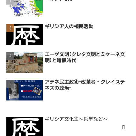
ギリシア人の植民活動
エーゲ文明(クレタ文明とミケーネ文
明)と暗黒時代
アテネ民主政④-改革者・クレイステ
ネスの政治-
ギリシア文化②～哲学など～