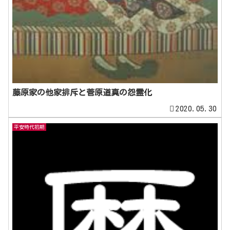
藤原家の他家排斥と菅原道真の怨霊化
2020.05.30
平安時代初期