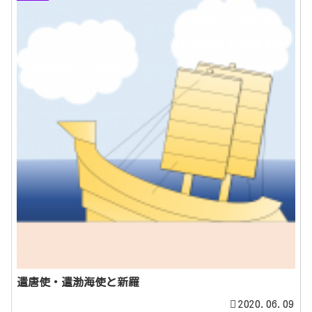
遣唐使・遣渤海使と新羅
2020.06.09