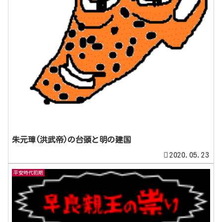
朱元璋(洪武帝)の台頭と明の建国
2020.05.23
平安時代初期