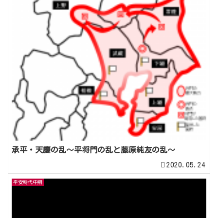
承平・天慶の乱〜平将門の乱と藤原純友の乱〜
2020.05.24
平安時代中期