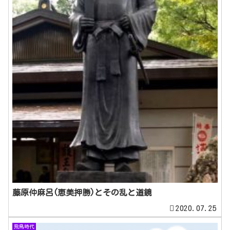
藤原仲麻呂(恵美押勝)とその乱と道鏡
2020.07.25
飛鳥時代