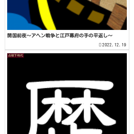
開国前夜～アヘン戦争と江戸幕府の手の平返し～
2022.12.19
占領下時代