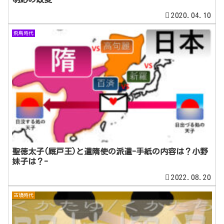
2020.04.10
飛鳥時代
聖徳太子(厩戸王)と遣隋使の派遣-手紙の内容は？小野
妹子は？-
2022.08.20
古墳時代