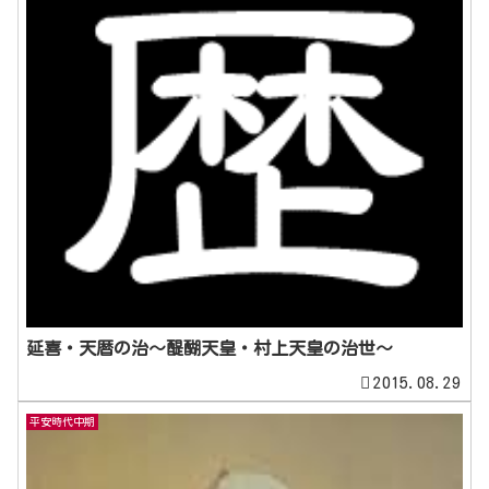
延喜・天暦の治～醍醐天皇・村上天皇の治世～
2015.08.29
平安時代中期