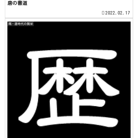
唐の書道
2022.02.17
隋・唐時代の繁栄