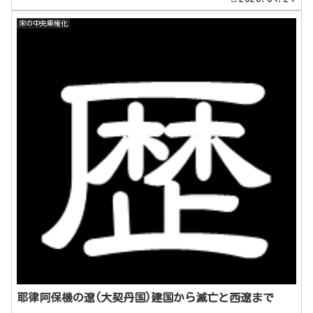
宋の中央集権化
耶律阿保機の遼(大契丹国)建国から滅亡と西遼まで