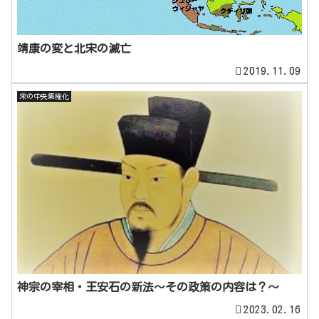
靖康の変と北宋の滅亡
2019.11.09
宋の中央集権化
神宗の宰相・王安石の新法～その政策の内容は？～
2023.02.16