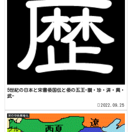
5世紀の日本と宋書倭国伝と倭の五王-讃・珍・済・興・
武-
2022.09.25
宋の中央集権化