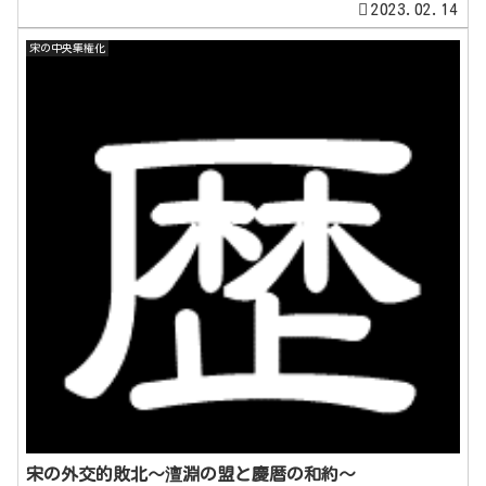
2023.02.14
宋の中央集権化
宋の外交的敗北～澶淵の盟と慶暦の和約～