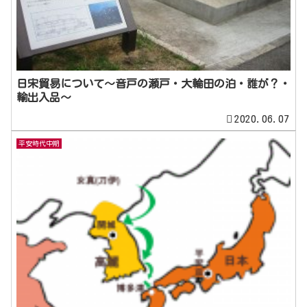
日宋貿易について～音戸の瀬戸・大輪田の泊・誰が？・
輸出入品～
2020.06.07
平安時代中期