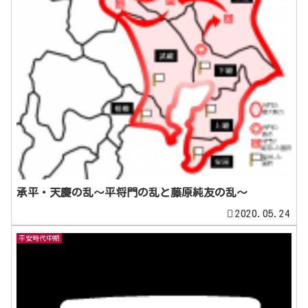
承平・天慶の乱〜平将門の乱と藤原純友の乱〜
2020.05.24
平安時代中期