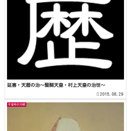
延喜・天暦の治～醍醐天皇・村上天皇の治世～
2015.08.29
平安時代中期