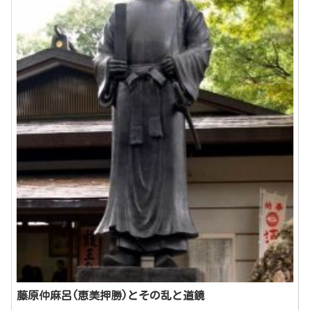
藤原仲麻呂(恵美押勝)とその乱と道鏡