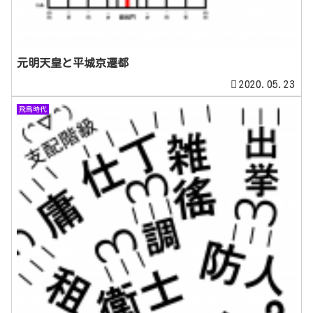
元明天皇と平城京遷都
2020.05.23
飛鳥時代