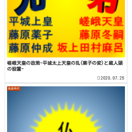
嵯峨天皇の政策-平城太上天皇の乱(薬子の変)と蔵人頭
の設置-
2020.07.25
奈良時代