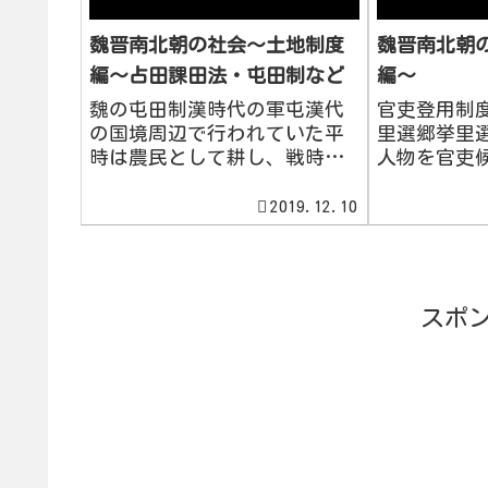
魏晋南北朝の社会～土地制度
魏晋南北朝
編～占田課田法・屯田制など
編～
魏の屯田制漢時代の軍屯漢代
官吏登用制
の国境周辺で行われていた平
里選郷挙里
時は農民として耕し、戦時は
人物を官吏
兵士として戦う、兵農一致の
する制度で
制度のことです。これを軍屯
いろいろな
2019.12.10
といいます。魏の民屯魏の曹
て、中央に
操は軍屯とは別に、戦乱のた
力をもって
め荒れた土地を国有化し、人
異なるもの
民を募集して、耕させて、そ
た。魏以降
スポ
の収穫...
品官人法...