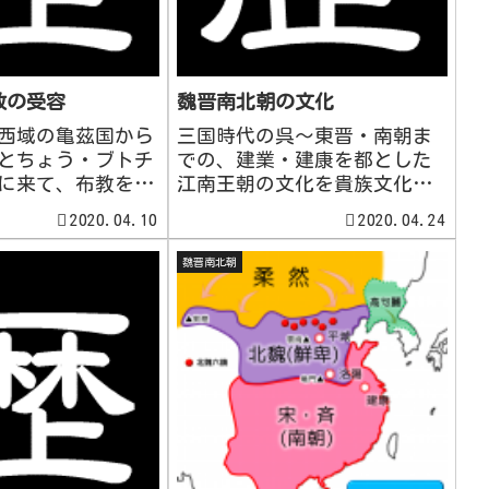
教の受容
魏晋南北朝の文化
に西域の亀茲国から
三国時代の呉～東晋・南朝ま
っとちょう・ブトチ
での、建業・建康を都とした
陽に来て、布教を行
江南王朝の文化を貴族文化
0所を建立し、門下
（六朝（りくちょう）文化）
2020.04.10
2020.04.24
及んだ。5世紀初
という。貴族の間で、道徳や
ンド人で亀茲国出
規範に縛られない趣味の世界
魏晋南北朝
摩羅什(くまらじゅ
が好まれた。文化人の間で
ラジーヴァ)が長安
は、老荘思想の発展である清
、法...
談が流行。清談家として、世
俗を避けて...