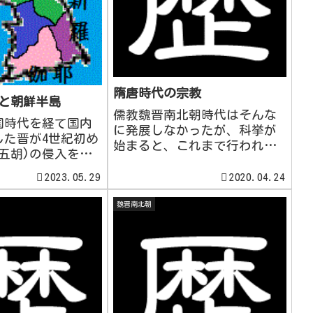
隋唐時代の宗教
本と朝鮮半島
儒教魏晋南北朝時代はそんな
国時代を経て国内
に発展しなかったが、科挙が
した晋が4世紀初め
始まると、これまで行われて
五胡)の侵入を受
きた訓詁学を整理する必要性
時代となったころ
が出てきた。こうした中、太
2023.05.29
2020.04.24
ト政権と朝鮮半島
宗の指示を受け、孔頴達(くよ
王碑文これは碑石
魏晋南北朝
うだつ/こうえいたつ)は公定
書ではない。石に
注釈書である「五経正義(ごき
字。石や金属に刻
ょうせいぎ)」を編纂し
金石文という。高
た。...