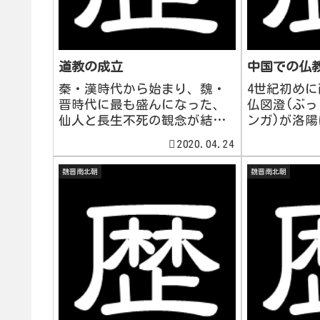
道教の成立
中国での仏
秦・漢時代から始まり、魏・
4世紀初め
晋時代に最も盛んになった、
仏図澄(ぶ
仙人と長生不死の観念が結合
ンガ)が洛
した神仙思想は道教の起源を
い仏寺約90
2020.04.24
なす思想で、太平道、五斗米
生は1万人に
道にも影響を与えた。魏晋南
めに父がイ
魏晋南北朝
魏晋南北朝
北朝時代に流行した、無為自
身の僧・鳩
然を理想の生き方とする老
う・クマー
子、莊子が説いた老荘思想が
に迎えられて
流行った...