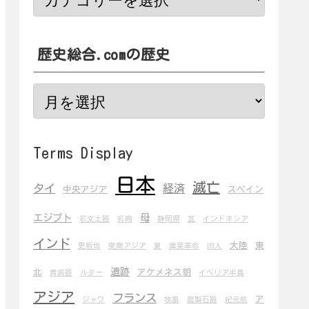
歴史総合.comの歴史
Terms Display
日本
滅亡
タイ
経済
中央アジア
スペイン
エジプト
母
彩文土器
彩陶
静岡県
瓦
インドネシア
インド
大陸
東
更新世
東南アジア
夏
産業革命
旧人
遺跡
北
アケメネス朝
青銅器
ルター
イベリア半島
アジア
フランス
ア
ジャワ
牧畜
磨製石器
紀元前