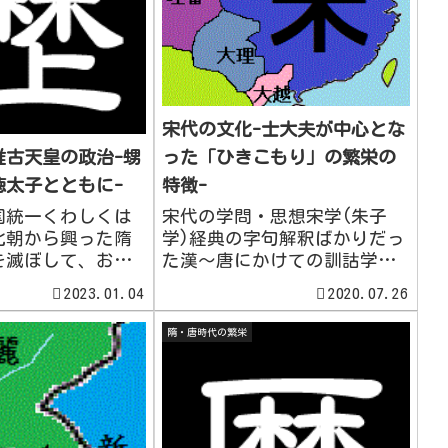
宋代の文化-士大夫が中心とな
った「ひきこもり」の繁栄の
推古天皇の政治-甥
特徴-
徳太子とともに-
宋代の学問・思想宋学(朱子
国統一くわしくは
学)経典の字句解釈ばかりだっ
北朝から興った隋
た漢～唐にかけての訓詁学を
を滅ぼして、およ
否定し、代わりに宇宙論や人
りに統一王朝が成立
2023.01.04
2020.07.26
間論を展開し、同時に知の実
律令を整備すると
践に重んじた新たな儒教学。
辺諸国への圧力を
隋・唐時代の繁栄
北宋の周敦頤(しゅうとんい)
年以降幾度となく高
は太極図説(たいきょくずせ
征軍を派遣した。
つ)を書き、宇宙論からの、
国はこの世界...
道...