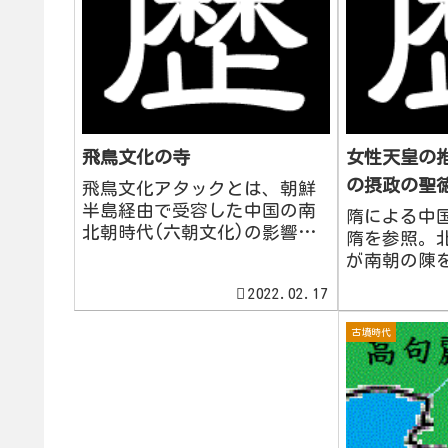
飛鳥文化の寺
女性天皇の
の摂政の聖
飛鳥文化アタックとは、朝鮮
半島経由で受容した中国の南
隋による中
北朝時代(六朝文化)の影響を
隋を参照。
受けた日本最初の仏教文化。
が南朝の陳
渡来人が指導。今回は建築部
そ400年ぶ
2022.02.17
門だけを見ていく。飛鳥文化
した。隋は
の中心地飛鳥文化の中心地は2
ともに、周
古墳時代
つあり、斑鳩(いかるが)と飛
強め、589
鳥である。飛鳥の読み方は
句麗へと遠
今...
朝鮮3国や倭