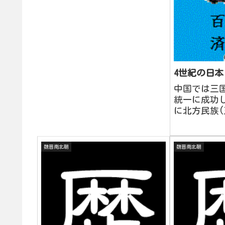
4世紀の日
中国では三
統一に成功
に北方民族(
け、南北朝
の話。ヤマ
高句麗好太
魏晋南北朝
魏晋南北朝
であって文
刻まれた文
まれた文を
句...