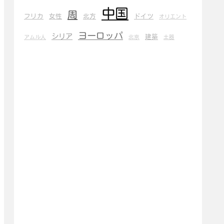
中国
周
フリカ
女性
北方
ドイツ
オリエント
ヨーロッパ
シリア
建築
アムル人
北京
土器