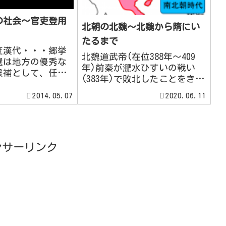
の社会～官吏登用
北朝の北魏～北魏から隋にい
たるまで
度漢代・・・郷挙
北魏道武帝(在位388年～409
選は地方の優秀な
年)前秦が淝水ひすいの戦い
候補として、任命
(383年)で敗北したことをきっ
あったが、豪族が
かけに、配下の諸部族が次々
影響力を駆使し
2014.05.07
2020.06.11
と独立しました。このときに
推薦させて豪族が
鮮卑族の拓跋部たくばつぶ・
しまい、本来とは
拓跋珪たくばつ けいは、代王
になってしまっ
に即位して、ついで魏王とな
・・・九品中正(九
りました。三国時代...
ンサーリンク