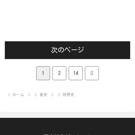
次のページ
次
1
2
14
へ
ホーム
表史
世界史