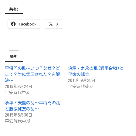
共有:
Facebook
X
関連
平将門の乱～いつ？なぜ？ど
治承・寿永の乱(源平合戦)と
こで？誰に鎮圧された？を解
平家の滅亡
決～
2018年9月28日
2019年9月24日
平安時代後期
平安時代中期
承平・天慶の乱〜平将門の乱
と藤原純友の乱〜
2015年8月30日
平安時代中期