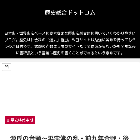
歴史総合ドットコム
日本史・世界史をベースにさまざまな歴史を総合的に書いていくわかりやすい
ブログ。歴史は社会科の「過去」担当。※当サイトは勉強に興味を持ってもら
うのが目的です。試験の点数はうちのサイトだけではあがらないかも？ちなみ
に書記長という言葉は歴史を書くことができるという意味です。
PR
平安時代中期
源氏の台頭～平忠常の乱・前九年合戦・後