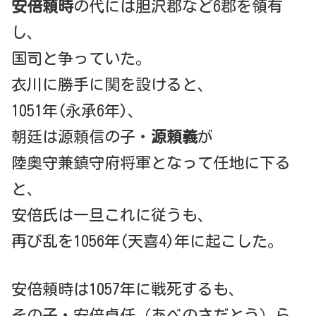
安倍頼時
の代には胆沢郡など6郡を領有
し、
国司と争っていた。
衣川に勝手に関を設けると、
1051年(永承6年)、
朝廷は源頼信の子・
源頼義
が
陸奥守兼鎮守府将軍となって任地に下る
と、
安倍氏は一旦これに従うも、
再び乱を1056年(天喜4)年に起こした。
安倍頼時は1057年に戦死するも、
その子・安倍貞任（あべのさだとう）ら