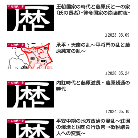
王朝国家の時代と藤原氏と一の家
平安時代中期
(氏の長者)-律令国家の崩壊前夜-
2023.03.09
承平・天慶の乱〜平将門の乱と藤
平安時代中期
原純友の乱〜
2020.05.24
内訌時代と藤原道長・藤原頼通の
平安時代中期
時代
2024.05.10
平安中期の地方政治の混乱～荘園
平安時代中期
の爆増と国司の行政官→徴税請負
人への変質～