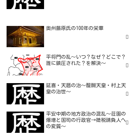
奥州藤原氏の100年の栄華
平将門の乱～いつ？なぜ？どこで？
誰に鎮圧された？を解決～
延喜・天暦の治～醍醐天皇・村上天
皇の治世～
平安中期の地方政治の混乱～荘園の
爆増と国司の行政官→徴税請負人へ
の変質～