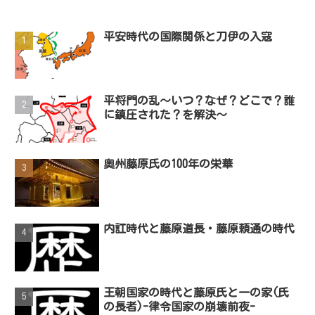
平安時代の国際関係と刀伊の入寇
平将門の乱～いつ？なぜ？どこで？誰
に鎮圧された？を解決～
奥州藤原氏の100年の栄華
内訌時代と藤原道長・藤原頼通の時代
王朝国家の時代と藤原氏と一の家(氏
の長者)-律令国家の崩壊前夜-