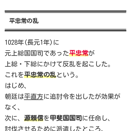
平忠常の乱
1028年(長元1年)に
元上総国国司であった
平忠常
が
上総・下総にかけて反乱を起こした。
これを
平忠常の乱
という。
はじめ、
朝廷は
平直方
に追討令を出したが効果が
なく、
次に、
源頼信
を
甲斐国国司
に任命し、
討伐させるために派遣したところ、