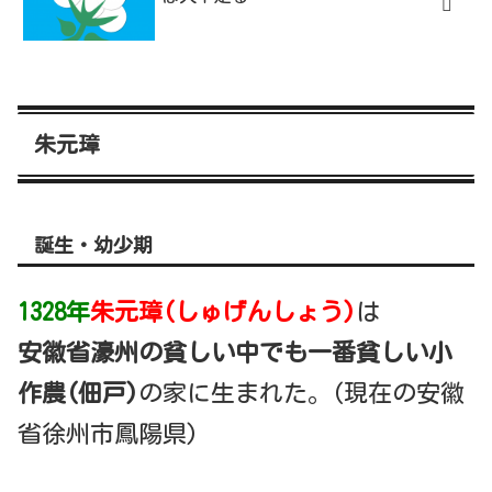
朱元璋
誕生・幼少期
1328年
朱元璋(しゅげんしょう)
は
安徽省濠州の貧しい中でも一番貧しい小
作農(佃戸)
の家に生まれた。(現在の安徽
省徐州市鳳陽県)