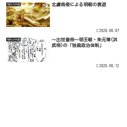
北虜南倭による明朝の衰退
明代の中国
2020.06.07
～出世皇帝～明王朝・朱元璋(洪
明代の中国
武帝)の「独裁政治体制」
2020.06.12