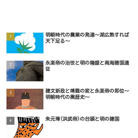
明朝時代の農業の発達～湖広熟すれば
天下足る～
永楽帝の治世と明の隆盛と南海諸国遠
征
建文新政と靖難の変と永楽帝の即位～
明朝時代の黒歴史～
朱元璋(洪武帝)の台頭と明の建国