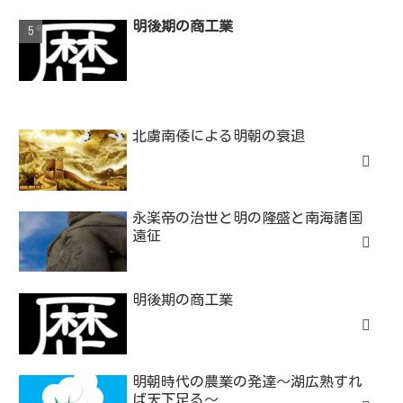
明後期の商工業
北虜南倭による明朝の衰退
永楽帝の治世と明の隆盛と南海諸国
遠征
明後期の商工業
明朝時代の農業の発達～湖広熟すれ
ば天下足る～