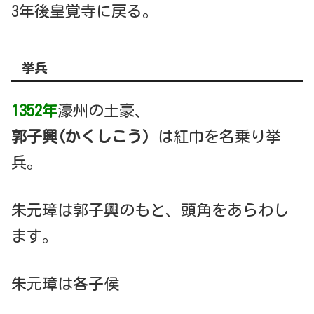
3年後皇覚寺に戻る。
挙兵
1352年
濠州の土豪、
郭子興(かくしこう）
は紅巾を名乗り挙
兵。
朱元璋は郭子興のもと、頭角をあらわし
ます。
朱元璋は各子侯