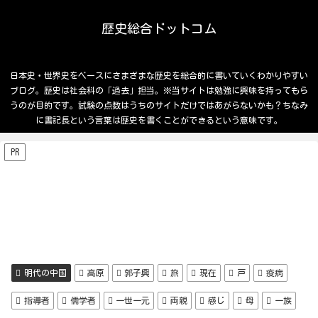
歴史総合ドットコム
日本史・世界史をベースにさまざまな歴史を総合的に書いていくわかりやすい
ブログ。歴史は社会科の「過去」担当。※当サイトは勉強に興味を持ってもら
うのが目的です。試験の点数はうちのサイトだけではあがらないかも？ちなみ
に書記長という言葉は歴史を書くことができるという意味です。
PR
明代の中国
高原
郭子興
旅
現在
戸
疫病
指導者
儒学者
一世一元
両親
感じ
母
一族