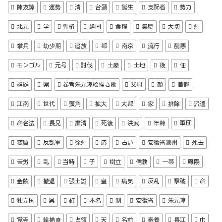
陳友諒
運勢
清
台頭
誕生
支配者
勢力
北元
学
性格
建国
食糧
集慶
大切
州
挙兵
幼少期
追放
都
南京
流行
醜悪
モンゴル
元号
討伐
土豪
土地
後
佃
群雄
県
参考朱元璋絵描き歌
父母
顔
首都
江南
世代
頭角
拡大
大都
家
排除
派遣
命名法
長兄
粛清
死後
洪武
年齢
軍団
変質
反乱軍
徐州
応
占い
安徽省濠州
死去
苦労
乱
当時
子
樹立
儒教
一帯
鳳陽
金陵
撤退
張士誠
皇
病気
反乱
撃破
命
独立国
呉
紅
本名
制
安徽省
朱元璋
覚寺
絵描き
占領
天
名前
素養
長江
巾