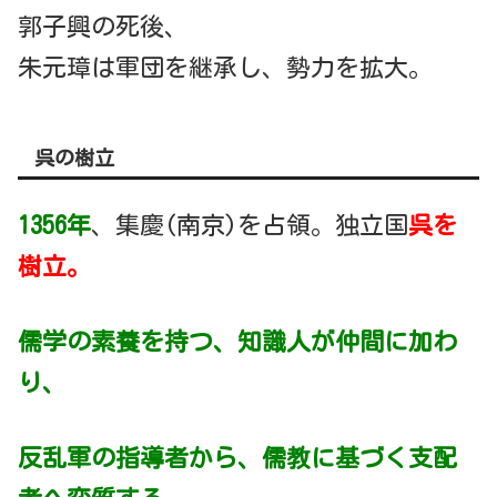
郭子興の死後、
朱元璋は軍団を継承し、勢力を拡大。
呉の樹立
1356年
、集慶(南京)を占領。独立国
呉を
樹立。
儒学の素養を持つ、知識人が仲間に加わ
り、
反乱軍の指導者から、儒教に基づく支配