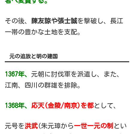
者へ変質する。
その後、
陳友諒や張士誠
を撃破し、長江
一帯の豊かな土地を支配。
元の追放と明の建国
1367年、
元朝に討伐軍を派遣し、また、
江南、四川の群雄を排除。
1368年、
応天(金陵/南京)を都
として、
元号を
洪武
(朱元璋から
一世一元の制
とい