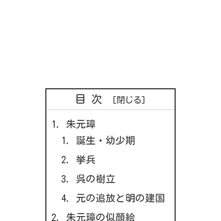
目次
朱元璋
誕生・幼少期
挙兵
呉の樹立
元の追放と明の建国
朱元璋の似顔絵