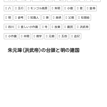
八
五行
モンゴル高原
朱明
小僧
歌
皇帝
明
参考
知識人
陳
継承
父親
似顔絵
四川
貧しい小作農
寺
放棄
農民
洪武帝
小作農
仲間
儒学
元朝
五四
追記
朱元璋(洪武帝)の台頭と明の建国