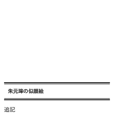
朱元璋の似顔絵
追記