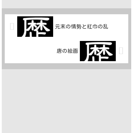
元末の情勢と紅巾の乱
唐の絵画