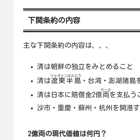
下関条約の内容
主な下関条約の内容は、、、
清は朝鮮の独立をみとめること
リャオトンはんとう
清は
遼東半島
・台湾・澎湖諸島
テール
清は日本に賠償金2億
両
を支払う
沙市・重慶・蘇州・杭州を開港
2億両の現代価値は何円？