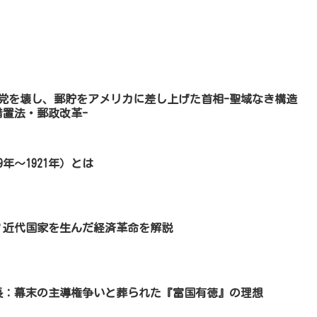
6)自民党を壊し、郵貯をアメリカに差し上げた首相-聖域なき構造
置法・郵政改革-
年〜1921年）とは
？近代国家を生んだ経済革命を解説
長：幕末の主導権争いと葬られた『富国有徳』の理想