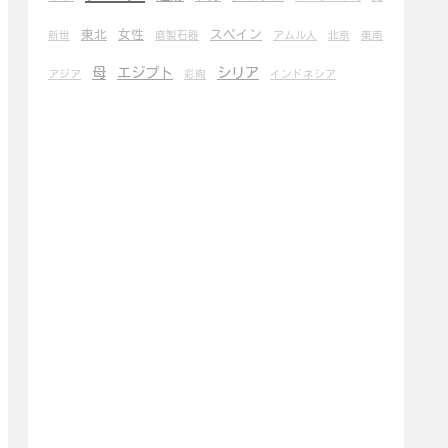
東北
女性
スペイン
新世
磨製石器
アムル人
北京
東南
母
エジプト
シリア
アジア
彩陶
インドネシア