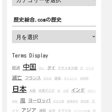
歴史総合.comの歴史
Terms Display
中国
経済
タイ
アケメネス朝
旧人
瓦
ジャワ
滅亡
フランス
建築
紀元前
オリエント
静岡県
日本
インド
大陸
中央アジア
夏
土器
ルター
周
ヨーロッパ
ド
牧畜
彩文土器
産業革命
青銅器
アジア
遺跡
イツ
北方
アフリカ
イベリア半島
更