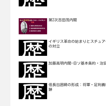
第2次吉田茂内閣
イギリス革命の始まりとスチュア
の対立
加藤高明内閣-日ソ基本条約・治
信長包囲網の形成：将軍・足利義
餅