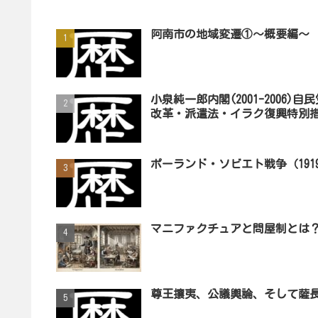
阿南市の地域変遷①～概要編～
小泉純一郎内閣(2001-200
改革・派遣法・イラク復興特別措
ポーランド・ソビエト戦争（1919
マニファクチュアと問屋制とは
尊王攘夷、公議輿論、そして薩