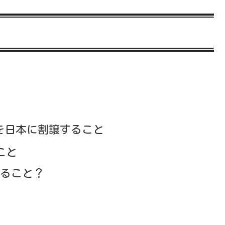
を日本に割譲すること
こと
すること？