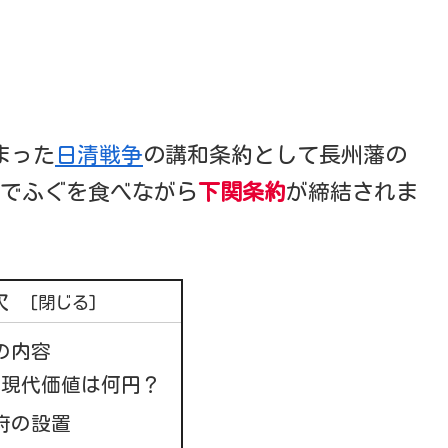
始まった
日清戦争
の講和条約として長州藩の
荘でふぐを食べながら
下関条約
が締結されま
次
の内容
の現代価値は何円？
府の設置