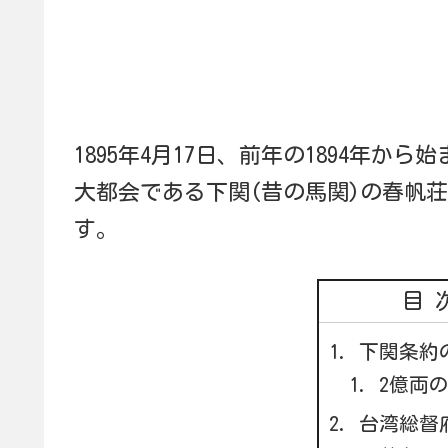
1895年4月17日、前年の1894年から
大都会である下関(昔の馬関)の春帆
す。
目
下関条約
2億両
台湾総督