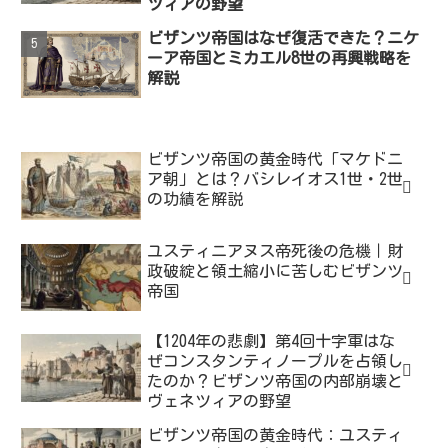
ツィアの野望
ビザンツ帝国はなぜ復活できた？ニケ
ーア帝国とミカエル8世の再興戦略を
解説
ビザンツ帝国の黄金時代「マケドニ
ア朝」とは？バシレイオス1世・2世
の功績を解説
ユスティニアヌス帝死後の危機｜財
政破綻と領土縮小に苦しむビザンツ
帝国
【1204年の悲劇】第4回十字軍はな
ぜコンスタンティノープルを占領し
たのか？ビザンツ帝国の内部崩壊と
ヴェネツィアの野望
ビザンツ帝国の黄金時代：ユスティ