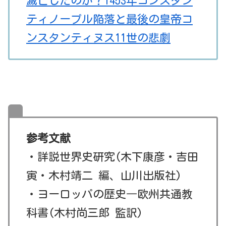
滅亡したのか？1453年コンスタン
ティノープル陥落と最後の皇帝コ
ンスタンティヌス11世の悲劇
参考文献
・詳説世界史研究(木下康彦・吉田
寅・木村靖二 編、山川出版社)
・ヨーロッパの歴史―欧州共通教
科書(木村尚三郎 監訳)