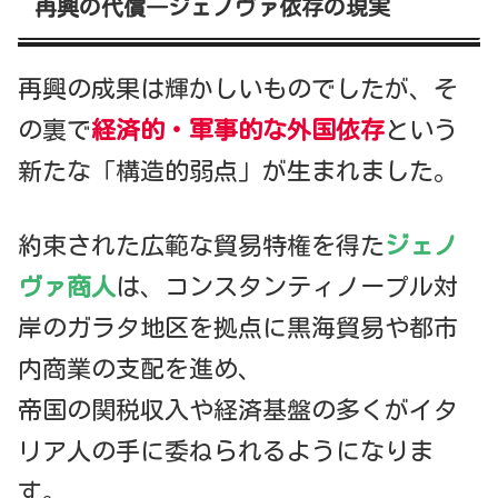
再興の代償―ジェノヴァ依存の現実
再興の成果は輝かしいものでしたが、そ
の裏で
経済的・軍事的な外国依存
という
新たな「構造的弱点」が生まれました。
約束された広範な貿易特権を得た
ジェノ
ヴァ商人
は、コンスタンティノープル対
岸のガラタ地区を拠点に黒海貿易や都市
内商業の支配を進め、
帝国の関税収入や経済基盤の多くがイタ
リア人の手に委ねられるようになりま
す。