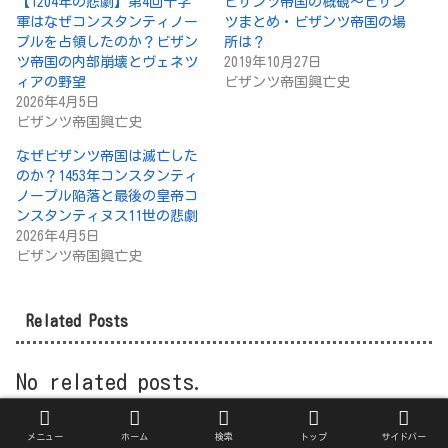
【1204年の悲劇】第4回十字
ビザンツ帝国の概観～ビザン
軍はなぜコンスタンティノー
ツまとめ・ビザンツ帝国の場
プルを占領したのか？ビザン
所は？
ツ帝国の内部崩壊とヴェネツ
2019年10月27日
ィアの野望
ビザンツ帝国興亡史
2026年4月5日
ビザンツ帝国興亡史
なぜビザンツ帝国は滅亡した
のか？1453年コンスタンティ
ノープル陥落と最後の皇帝コ
ンスタンティヌス11世の悲劇
2026年4月5日
ビザンツ帝国興亡史
Related Posts
No related posts.
メニュー
ホーム
検索
トップ
サイドバー