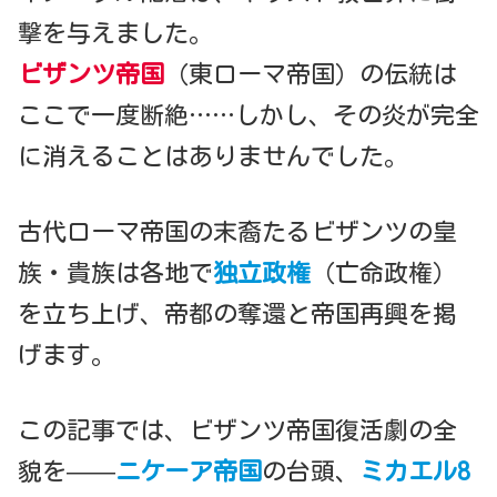
撃を与えました。
ビザンツ帝国
（東ローマ帝国）の伝統は
ここで一度断絶……しかし、その炎が完全
に消えることはありませんでした。
古代ローマ帝国の末裔たるビザンツの皇
族・貴族は各地で
独立政権
（亡命政権）
を立ち上げ、帝都の奪還と帝国再興を掲
げます。
この記事では、ビザンツ帝国復活劇の全
貌を——
ニケーア帝国
の台頭、
ミカエル8