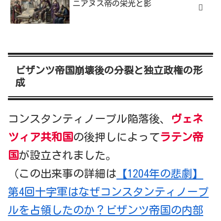
ニアヌス帝の栄光と影
ビザンツ帝国崩壊後の分裂と独立政権の形
成
コンスタンティノープル陥落後、
ヴェネ
ツィア共和国
の後押しによって
ラテン帝
国
が設立されました。
（この出来事の詳細は
【1204年の悲劇】
第4回十字軍はなぜコンスタンティノープ
ルを占領したのか？ビザンツ帝国の内部