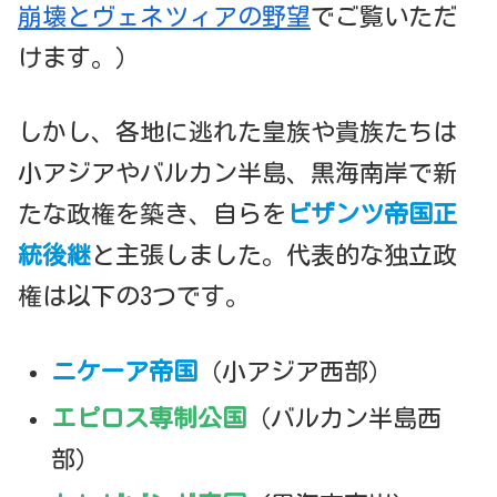
崩壊とヴェネツィアの野望
でご覧いただ
けます。）
しかし、各地に逃れた皇族や貴族たちは
小アジアやバルカン半島、黒海南岸で新
たな政権を築き、自らを
ビザンツ帝国正
統後継
と主張しました。代表的な独立政
権は以下の3つです。
ニケーア帝国
（小アジア西部）
エピロス専制公国
（バルカン半島西
部）