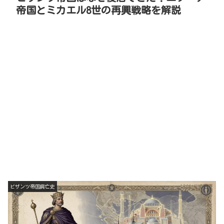
帝国とミカエル8世の再興戦略を解説
ビザンツ帝国興亡史