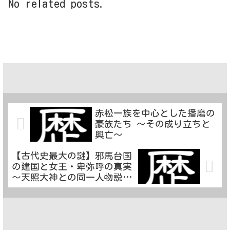
No related posts.
赤松一族を中心とした播磨の
豪族たち 〜その成り立ちと
興亡〜
【古代史最大の謎】邪馬台国
の建国と女王・卑弥呼の真実
～天照大神との同一人物説と
高天原の場所～