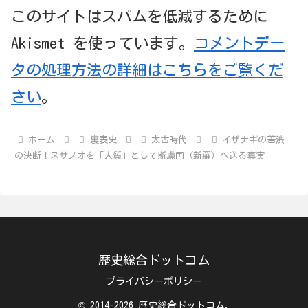
このサイトはスパムを低減するために
Akismet を使っています。
コメントデー
タの処理方法の詳細はこちらをご覧くだ
さい
。
ホーム
裏表史
太古時代
イザナギの苦渋
の決断！スサノオを「人質」として斯盧国（新羅）へ送る真実
歴史総合ドットコム
プライバシーポリシー
© 2014-2026 歴史総合ドットコム.