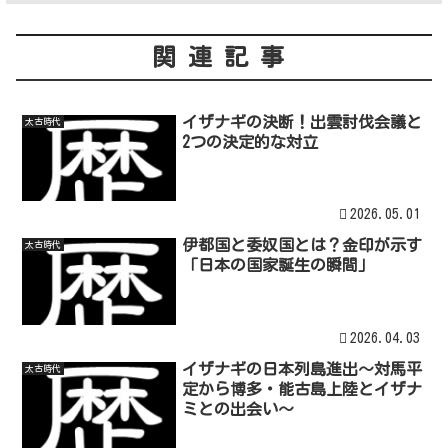
関連記事
イザナギの決断！出雲討伐会議と
太古時代
2つの決定的な対立
2026.05.01
伊都国と委奴国とは？金印が示す
太古時代
「日本の国家誕生の瞬間」
2026.04.03
イザナギの日本列島進出～対馬平
太古時代
定から博多・能古島上陸とイザナ
ミとの出会い～