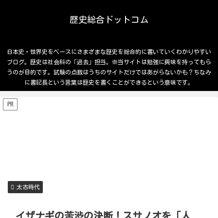
歴史総合ドットコム
日本史・世界史をベースにさまざまな歴史を総合的に書いていくわかりやすい
ブログ。歴史は社会科の「過去」担当。※当サイトは勉強に興味を持ってもら
うのが目的です。試験の点数はうちのサイトだけではあがらないかも？ちなみ
に書記長という言葉は歴史を書くことができるという意味です。
PR
太古時代
イザナギの苦渋の決断！スサノオを「人