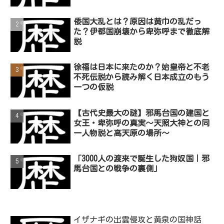
倭国大乱とは？原因は黄巾の乱だっ
た？伊都国崩壊から卑弥呼まで徹底解
説
徐福は日本に来たのか？始皇帝と不老
不死伝説から読み解く日本成立のもう
一つの仮説
【古代史最大の謎】邪馬台国の建国と
女王・卑弥呼の真実～天照大神との同
一人物説と高天原の場所～
「3000人の渡来で誕生した狗奴国｜邪
馬台国との戦争の裏側」
イザナギの出雲侵攻と黄泉の国神話