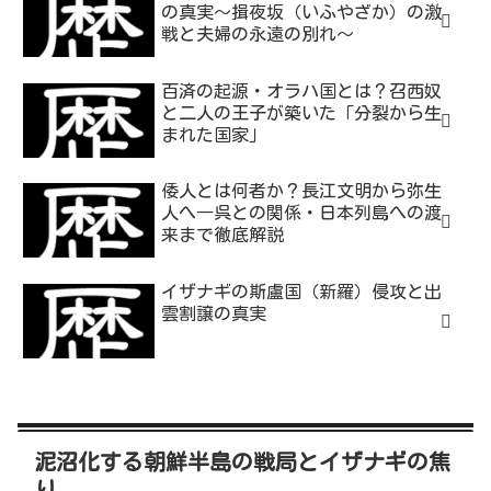
の真実～揖夜坂（いふやざか）の激
戦と夫婦の永遠の別れ～
百済の起源・オラハ国とは？召西奴
と二人の王子が築いた「分裂から生
まれた国家」
倭人とは何者か？長江文明から弥生
人へ―呉との関係・日本列島への渡
来まで徹底解説
イザナギの斯盧国（新羅）侵攻と出
雲割譲の真実
泥沼化する朝鮮半島の戦局とイザナギの焦
り