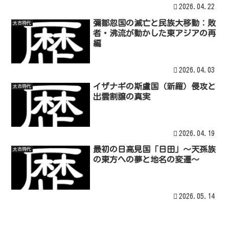
2026.04.22
彌鄒忽国の滅亡と民族大移動：敗
太古時代
者・沸流が動かした東アジアの再
編
2026.04.03
イザナギの斯盧国（新羅）侵攻と
太古時代
出雲割譲の真実
2026.04.19
最初の日高見国「日田」～天孫族
太古時代
の東方への夢と地名の変遷～
2026.05.14