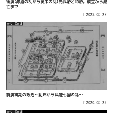
後漢(赤眉の乱から黄巾の乱)光武帝と和帝。成立から滅
亡まで
2023.05.27
古代中国文明
前漢初期の政治～劉邦から呉楚七国の乱～
2020.05.23
古代中国文明