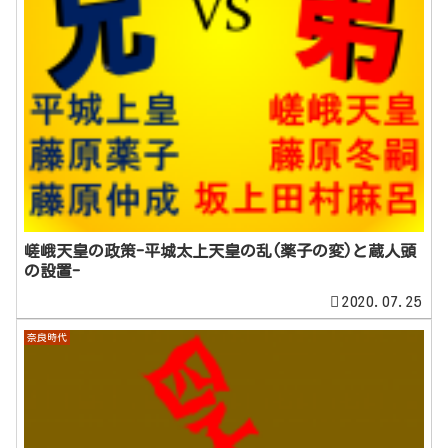
嵯峨天皇の政策-平城太上天皇の乱(薬子の変)と蔵人頭
の設置-
2020.07.25
奈良時代