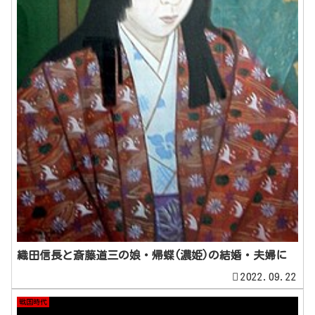
織田信長と斎藤道三の娘・帰蝶(濃姫)の結婚・夫婦に
2022.09.22
戦国時代