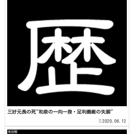
三好元長の死~和泉の一向一揆・足利義維の失脚~
2020.06.12
未分類