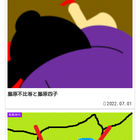
藤原不比等と藤原四子
2022.07.01
飛鳥時代