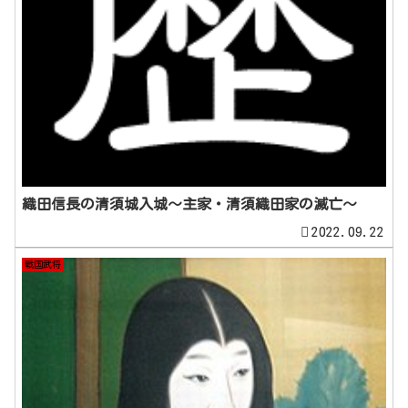
織田信長の清須城入城～主家・清須織田家の滅亡～
2022.09.22
戦国武将