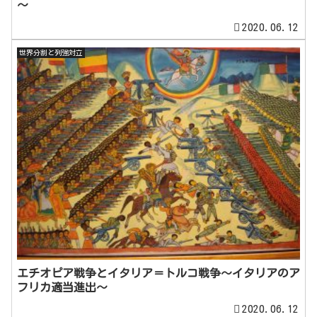
～
2020.06.12
世界分割と列強対立
エチオピア戦争とイタリア＝トルコ戦争～イタリアのア
フリカ適当進出～
2020.06.12