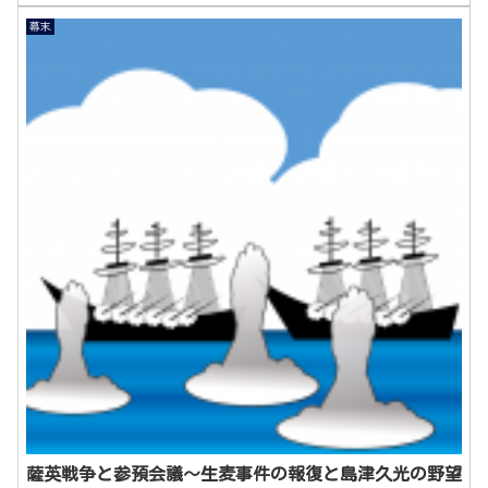
幕末
薩英戦争と参預会議～生麦事件の報復と島津久光の野望