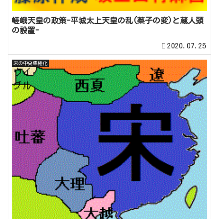
嵯峨天皇の政策-平城太上天皇の乱(薬子の変)と蔵人頭
の設置-
2020.07.25
宋の中央集権化