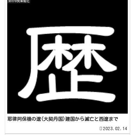
宋の中央集権化
耶律阿保機の遼(大契丹国)建国から滅亡と西遼まで
2023.02.14