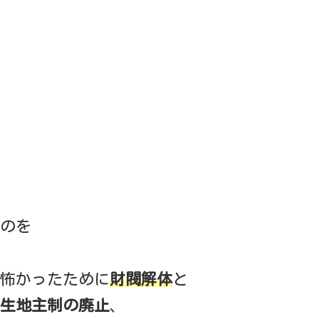
のを
怖かったために
財閥解体
と
生地主制の廃止
、