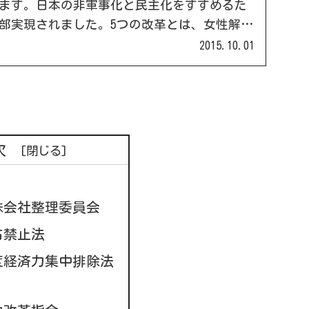
ます。日本の非軍事化と民主化をすすめるた
部実現されました。5つの改革とは、女性解
励、教育制度改革、圧政撤廃、経済民主化の5
2015.10.01
より日本は民主国家の道を歩きはじめます。
次
株会社整理委員会
占禁止法
度経済力集中排除法