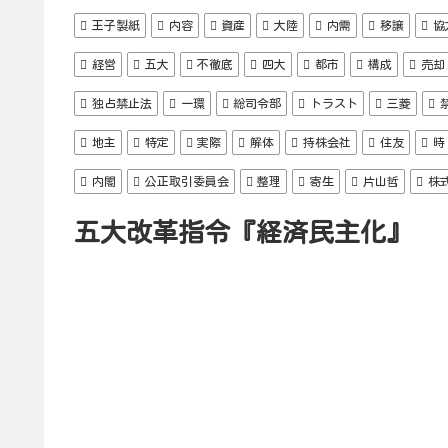
王子製紙
内容
資産
大陸
内需
移譲
協
経営
五大
不徹底
四大
都市
構成
売却
独占禁止法
一環
総司令部
トラスト
三菱
地主
特定
実際
解体
持株会社
住友
時
内閣
公正取引委員会
整理
寄生
片山哲
株
五大改革指令『経済民主化』