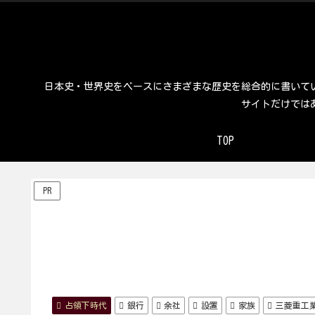
日本史・世界史をベースにさまざまな歴史を総合的に書いて
サイトだけでは
TOP
PR
占領下時代
銀行
余社
設置
家族
三菱重工