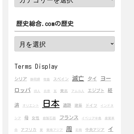
歴史総合.comの歴史
Terms Display
滅亡
ヨー
タイ
シリア
スペイン
静岡県
牧畜
ロッパ
経
エジプト
東北
旧人
北京
瓦
アムル人
日本
済
遺跡
建築
ドイツ
オリエント
インドネ
フランス
母
女性
シア
磨製石器
イベリア半島
産業革
周
イ
アフリカ
中央アジア
命
夏
東南アジア
彩陶