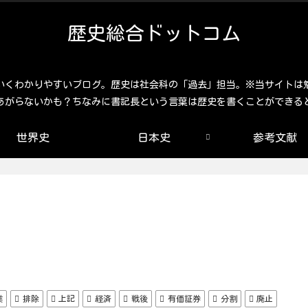
歴史総合ドットコム
いくわかりやすいブログ。歴史は社会科の「過去」担当。※当サイトは
あがらないかも？ちなみに書記長という言葉は歴史を書くことができる
世界史
日本史
参考文献
業
排除
上記
経済
戦後
有価証券
分割
廃止