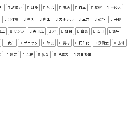
力
経済力
対象
独占
凍結
日本
基盤
一般人
自作農
軍国
創出
カルテル
三井
改革
分野
禁止
リンク
吉田茂
力
財閥
企業
安田
集中
安定
チェック
除去
農村
民主化
委員会
法律
式
制定
主義
製鉄
指導者
農地改革