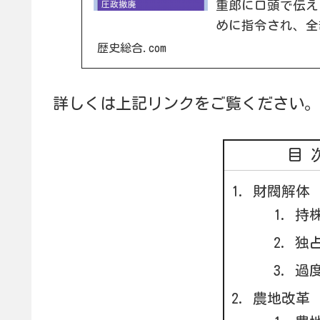
重郎に口頭で伝え
めに指令され、全
放、労働組合の奨
歴史総合.com
つです。これらに
詳しくは上記リンクをご覧ください。
目
財閥解体
持
独
過
農地改革