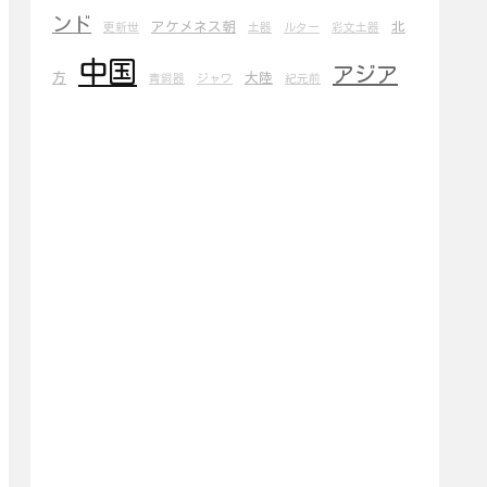
ンド
アケメネス朝
北
更新世
土器
ルター
彩文土器
中国
アジア
方
大陸
青銅器
ジャワ
紀元前